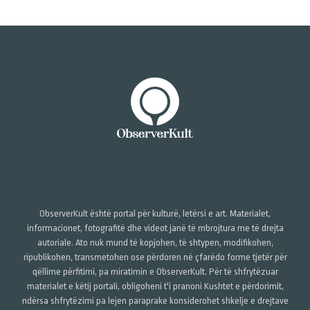
ObserverKult është portal për kulturë, letërsi e art. Materialet,
informacionet, fotografitë dhe videot janë të mbrojtura me të drejta
autoriale. Ato nuk mund të kopjohen, të shtypen, modifikohen,
ripublikohen, transmetohen ose përdoren në çfarëdo forme tjetër për
qëllime përfitimi, pa miratimin e ObserverKult. Për të shfrytëzuar
materialet e këtij portali, obligoheni t'i pranoni Kushtet e përdorimit,
ndërsa shfrytëzimi pa lejen paraprake konsiderohet shkelje e drejtave