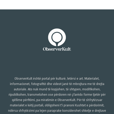
ObserverKult është portal për kulturë, letërsi e art. Materialet,
informacionet, fotografitë dhe videot janë të mbrojtura me të drejta
autoriale. Ato nuk mund të kopjohen, të shtypen, modifikohen,
ripublikohen, transmetohen ose përdoren në çfarëdo forme tjetër për
qëllime përfitimi, pa miratimin e ObserverKult. Për të shfrytëzuar
materialet e këtij portali, obligoheni t'i pranoni Kushtet e përdorimit,
ndërsa shfrytëzimi pa lejen paraprake konsiderohet shkelje e drejtave