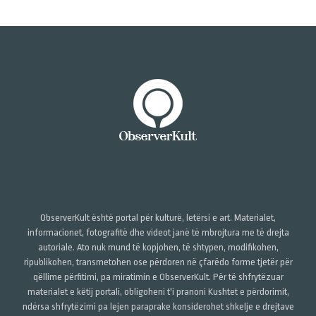
ObserverKult është portal për kulturë, letërsi e art. Materialet,
informacionet, fotografitë dhe videot janë të mbrojtura me të drejta
autoriale. Ato nuk mund të kopjohen, të shtypen, modifikohen,
ripublikohen, transmetohen ose përdoren në çfarëdo forme tjetër për
qëllime përfitimi, pa miratimin e ObserverKult. Për të shfrytëzuar
materialet e këtij portali, obligoheni t'i pranoni Kushtet e përdorimit,
ndërsa shfrytëzimi pa lejen paraprake konsiderohet shkelje e drejtave