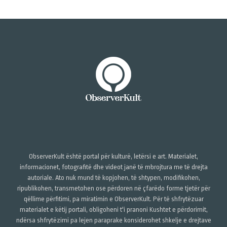
ObserverKult është portal për kulturë, letërsi e art. Materialet,
informacionet, fotografitë dhe videot janë të mbrojtura me të drejta
autoriale. Ato nuk mund të kopjohen, të shtypen, modifikohen,
ripublikohen, transmetohen ose përdoren në çfarëdo forme tjetër për
qëllime përfitimi, pa miratimin e ObserverKult. Për të shfrytëzuar
materialet e këtij portali, obligoheni t'i pranoni Kushtet e përdorimit,
ndërsa shfrytëzimi pa lejen paraprake konsiderohet shkelje e drejtave