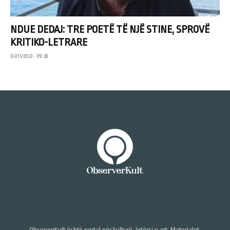
NDUE DEDAJ: TRE POETË TË NJË STINE, SPROVË
KRITIKO-LETRARE
03/11/2023 • 09:28
ObserverKult është portal për kulturë, letërsi e art. Materialet,