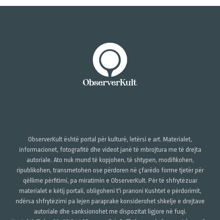
ObserverKult është portal për kulturë, letërsi e art. Materialet,
informacionet, fotografitë dhe videot janë të mbrojtura me të drejta
autoriale. Ato nuk mund të kopjohen, të shtypen, modifikohen,
ripublikohen, transmetohen ose përdoren në çfarëdo forme tjetër për
qëllime përfitimi, pa miratimin e ObserverKult. Për të shfrytëzuar
materialet e këtij portali, obligoheni t'i pranoni Kushtet e përdorimit,
ndërsa shfrytëzimi pa lejen paraprake konsiderohet shkelje e drejtave
autoriale dhe sanksionohet me dispozitat ligjore në fuqi.