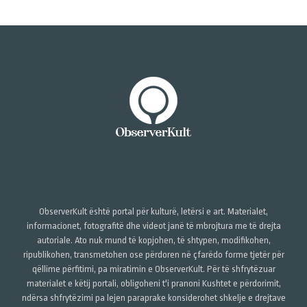
ObserverKult është portal për kulturë, letërsi e art. Materialet,
informacionet, fotografitë dhe videot janë të mbrojtura me të drejta
autoriale. Ato nuk mund të kopjohen, të shtypen, modifikohen,
ripublikohen, transmetohen ose përdoren në çfarëdo forme tjetër për
qëllime përfitimi, pa miratimin e ObserverKult. Për të shfrytëzuar
materialet e këtij portali, obligoheni t'i pranoni Kushtet e përdorimit,
ndërsa shfrytëzimi pa lejen paraprake konsiderohet shkelje e drejtave