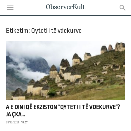
Etiketim: Qyteti i të vdekurve
A E DINI QË EKZISTON “QYTETI I TË VDEKURVE”?
JA ÇKA...
08/10/2023 • 10:57