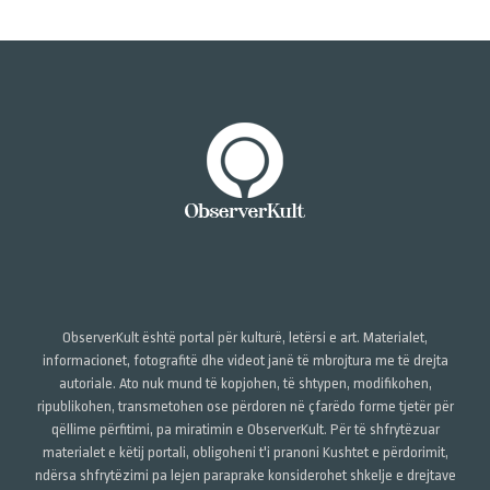
ObserverKult është portal për kulturë, letërsi e art. Materialet,
informacionet, fotografitë dhe videot janë të mbrojtura me të drejta
autoriale. Ato nuk mund të kopjohen, të shtypen, modifikohen,
ripublikohen, transmetohen ose përdoren në çfarëdo forme tjetër për
qëllime përfitimi, pa miratimin e ObserverKult. Për të shfrytëzuar
materialet e këtij portali, obligoheni t'i pranoni Kushtet e përdorimit,
ndërsa shfrytëzimi pa lejen paraprake konsiderohet shkelje e drejtave