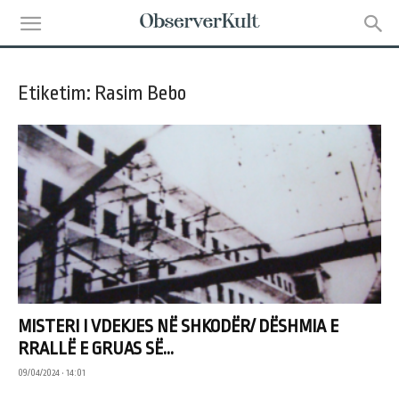
Etiketim: Rasim Bebo
MISTERI I VDEKJES NË SHKODËR/ DËSHMIA E
RRALLË E GRUAS SË...
09/04/2024 • 14:01