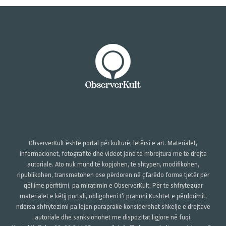
ObserverKult është portal për kulturë, letërsi e art. Materialet,
informacionet, fotografitë dhe videot janë të mbrojtura me të drejta
autoriale. Ato nuk mund të kopjohen, të shtypen, modifikohen,
ripublikohen, transmetohen ose përdoren në çfarëdo forme tjetër për
qëllime përfitimi, pa miratimin e ObserverKult. Për të shfrytëzuar
materialet e këtij portali, obligoheni t'i pranoni Kushtet e përdorimit,
ndërsa shfrytëzimi pa lejen paraprake konsiderohet shkelje e drejtave
autoriale dhe sanksionohet me dispozitat ligjore në fuqi.