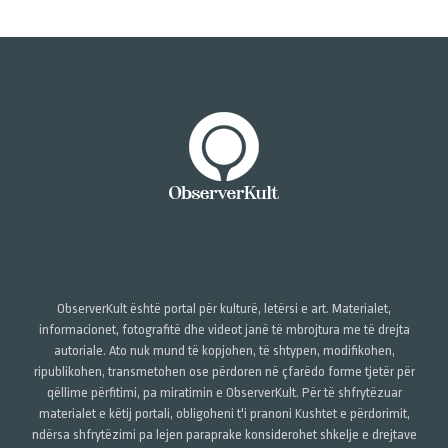
ObserverKult është portal për kulturë, letërsi e art. Materialet,
informacionet, fotografitë dhe videot janë të mbrojtura me të drejta
autoriale. Ato nuk mund të kopjohen, të shtypen, modifikohen,
ripublikohen, transmetohen ose përdoren në çfarëdo forme tjetër për
qëllime përfitimi, pa miratimin e ObserverKult. Për të shfrytëzuar
materialet e këtij portali, obligoheni t'i pranoni Kushtet e përdorimit,
ndërsa shfrytëzimi pa lejen paraprake konsiderohet shkelje e drejtave