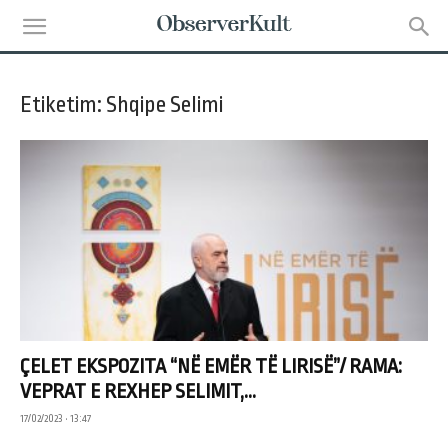
Etiketim: Shqipe Selimi
ÇELET EKSPOZITA “NË EMËR TË LIRISË”/ RAMA:
VEPRAT E REXHEP SELIMIT,...
17/02/2023 • 13:47