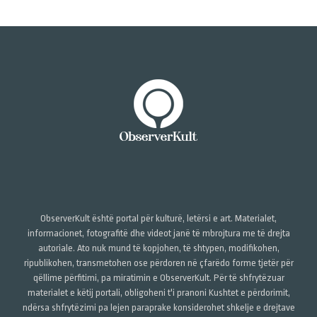
ObserverKult është portal për kulturë, letërsi e art. Materialet,
informacionet, fotografitë dhe videot janë të mbrojtura me të drejta
autoriale. Ato nuk mund të kopjohen, të shtypen, modifikohen,
ripublikohen, transmetohen ose përdoren në çfarëdo forme tjetër për
qëllime përfitimi, pa miratimin e ObserverKult. Për të shfrytëzuar
materialet e këtij portali, obligoheni t'i pranoni Kushtet e përdorimit,
ndërsa shfrytëzimi pa lejen paraprake konsiderohet shkelje e drejtave