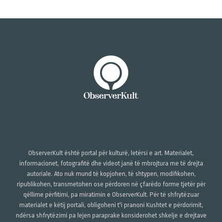
ObserverKult është portal për kulturë, letërsi e art. Materialet,
informacionet, fotografitë dhe videot janë të mbrojtura me të drejta
autoriale. Ato nuk mund të kopjohen, të shtypen, modifikohen,
ripublikohen, transmetohen ose përdoren në çfarëdo forme tjetër për
qëllime përfitimi, pa miratimin e ObserverKult. Për të shfrytëzuar
materialet e këtij portali, obligoheni t'i pranoni Kushtet e përdorimit,
ndërsa shfrytëzimi pa lejen paraprake konsiderohet shkelje e drejtave