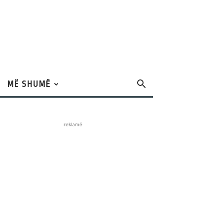
MË SHUMË
reklamë