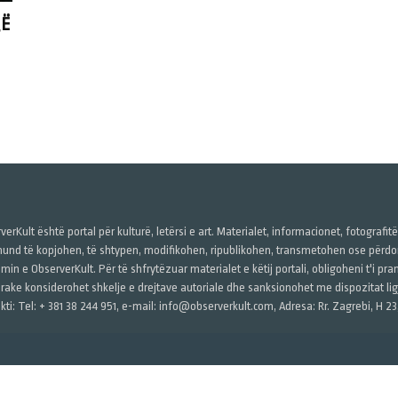
QË
verKult është portal për kulturë, letërsi e art. Materialet, informacionet, fotografit
und të kopjohen, të shtypen, modifikohen, ripublikohen, transmetohen ose përdore
imin e ObserverKult. Për të shfrytëzuar materialet e këtij portali, obligoheni t'i pr
rake konsiderohet shkelje e drejtave autoriale dhe sanksionohet me dispozitat ligj
kti: Tel: + 381 38 244 951, e-mail: info@observerkult.com, Adresa: Rr. Zagrebi, H 23