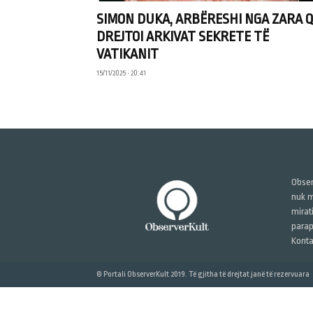
SIMON DUKA, ARBËRESHI NGA ZARA 
DREJTOI ARKIVAT SEKRETE TË
VATIKANIT
15/11/2025 • 20:41
Obser
nuk m
mirat
parap
Konta
© Portali ObserverKult 2019. Të gjitha të drejtat janë të rezervuara