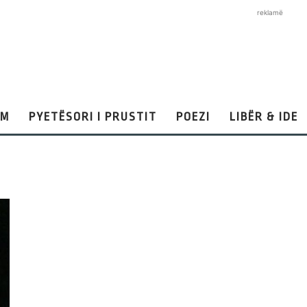
reklamë
AM
PYETËSORI I PRUSTIT
POEZI
LIBËR & IDE