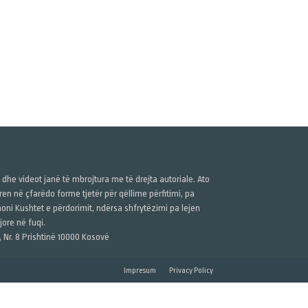
ë dhe videot janë të mbrojtura me të drejta autoriale. Ato
n në çfarëdo forme tjetër për qëllime përfitimi, pa
anoni Kushtet e përdorimit, ndërsa shfrytëzimi pa lejen
ore në fuqi.
, Nr. 8 Prishtinë 10000 Kosovë
Impresum
Privacy Policy