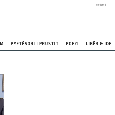
reklamë
AM
PYETËSORI I PRUSTIT
POEZI
LIBËR & IDE