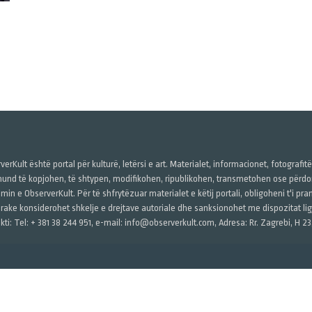
verKult është portal për kulturë, letërsi e art. Materialet, informacionet, fotografit
und të kopjohen, të shtypen, modifikohen, ripublikohen, transmetohen ose përdore
imin e ObserverKult. Për të shfrytëzuar materialet e këtij portali, obligoheni t'i pr
rake konsiderohet shkelje e drejtave autoriale dhe sanksionohet me dispozitat ligj
kti: Tel: + 381 38 244 951, e-mail: info@observerkult.com, Adresa: Rr. Zagrebi, H 23