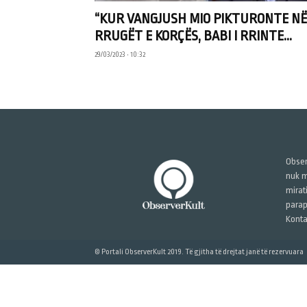
“KUR VANGJUSH MIO PIKTURONTE NË
RRUGËT E KORÇËS, BABI I RRINTE...
29/03/2023 • 10:32
Obser
nuk m
mirat
parap
Konta
© Portali ObserverKult 2019. Të gjitha të drejtat janë të rezervuara