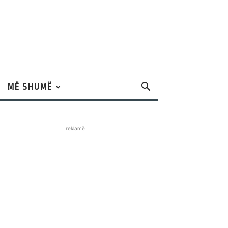
MË SHUMË
reklamë