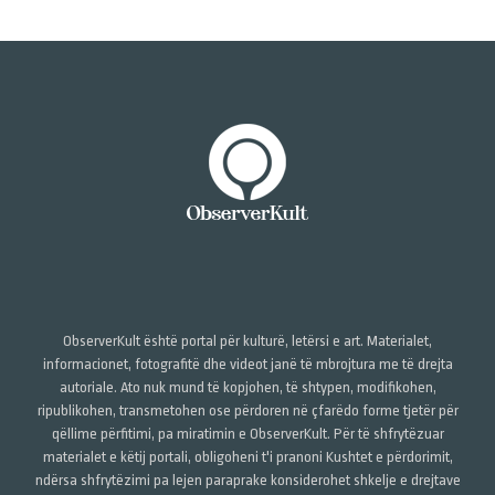
ObserverKult është portal për kulturë, letërsi e art. Materialet,
informacionet, fotografitë dhe videot janë të mbrojtura me të drejta
autoriale. Ato nuk mund të kopjohen, të shtypen, modifikohen,
ripublikohen, transmetohen ose përdoren në çfarëdo forme tjetër për
qëllime përfitimi, pa miratimin e ObserverKult. Për të shfrytëzuar
materialet e këtij portali, obligoheni t'i pranoni Kushtet e përdorimit,
ndërsa shfrytëzimi pa lejen paraprake konsiderohet shkelje e drejtave