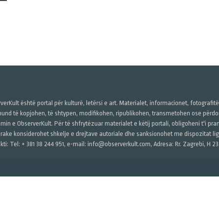
verKult është portal për kulturë, letërsi e art. Materialet, informacionet, fotografit
und të kopjohen, të shtypen, modifikohen, ripublikohen, transmetohen ose përdore
imin e ObserverKult. Për të shfrytëzuar materialet e këtij portali, obligoheni t'i pr
rake konsiderohet shkelje e drejtave autoriale dhe sanksionohet me dispozitat ligj
kti: Tel: + 381 38 244 951, e-mail: info@observerkult.com, Adresa: Rr. Zagrebi, H 23