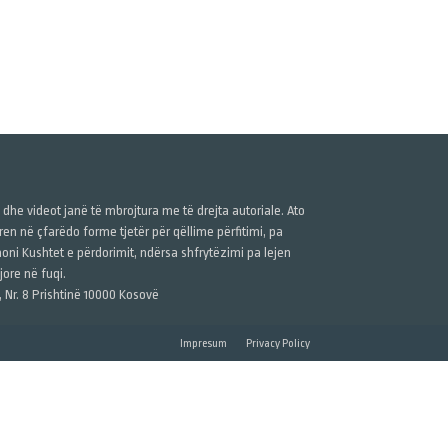
ë dhe videot janë të mbrojtura me të drejta autoriale. Ato
n në çfarëdo forme tjetër për qëllime përfitimi, pa
anoni Kushtet e përdorimit, ndërsa shfrytëzimi pa lejen
ore në fuqi.
, Nr. 8 Prishtinë 10000 Kosovë
Impresum
Privacy Policy