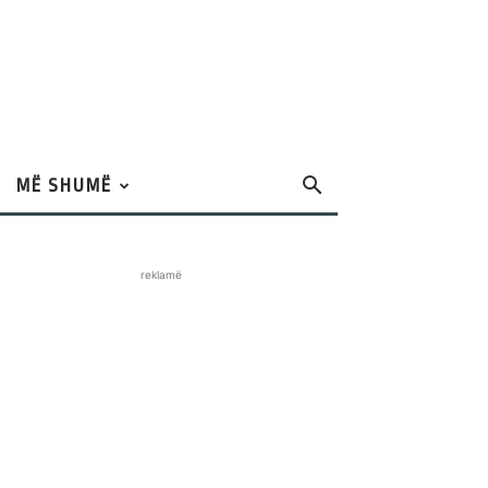
MË SHUMË
reklamë