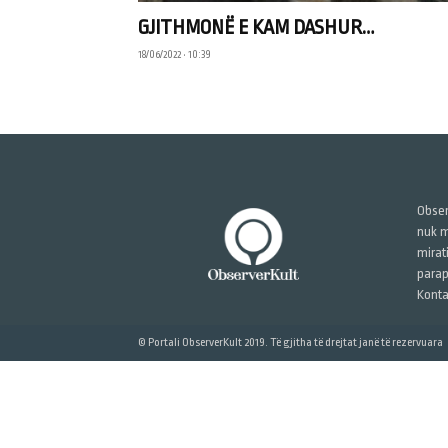
GJITHMONË E KAM DASHUR…
18/06/2022 • 10:39
Obser
nuk m
mirat
parap
Konta
© Portali ObserverKult 2019. Të gjitha të drejtat janë të rezervuara