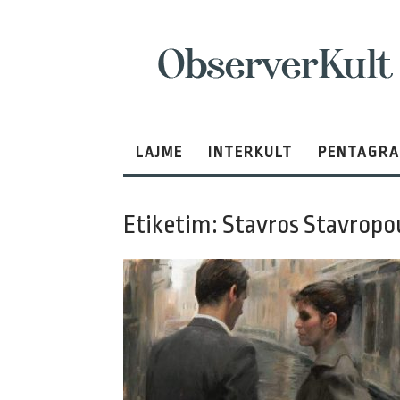
ObserverKult
LAJME
INTERKULT
PENTAGR
Etiketim: Stavros Stavropo