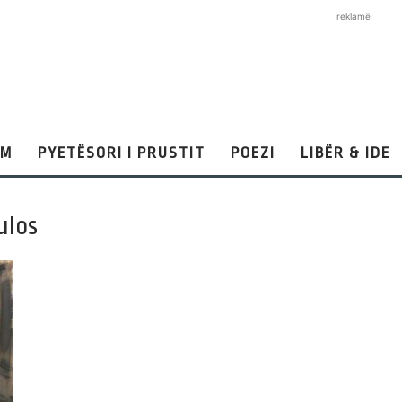
reklamë
AM
PYETËSORI I PRUSTIT
POEZI
LIBËR & IDE
ulos