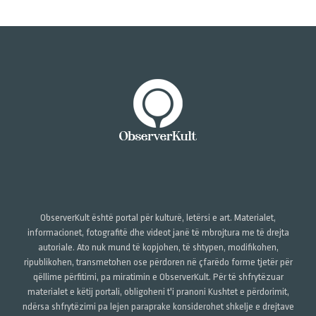
ObserverKult është portal për kulturë, letërsi e art. Materialet,
informacionet, fotografitë dhe videot janë të mbrojtura me të drejta
autoriale. Ato nuk mund të kopjohen, të shtypen, modifikohen,
ripublikohen, transmetohen ose përdoren në çfarëdo forme tjetër për
qëllime përfitimi, pa miratimin e ObserverKult. Për të shfrytëzuar
materialet e këtij portali, obligoheni t'i pranoni Kushtet e përdorimit,
ndërsa shfrytëzimi pa lejen paraprake konsiderohet shkelje e drejtave