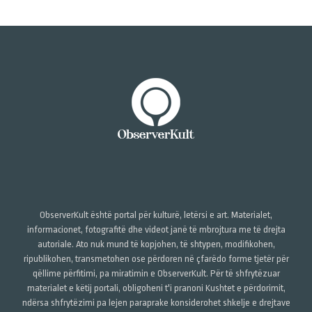
ObserverKult është portal për kulturë, letërsi e art. Materialet,
informacionet, fotografitë dhe videot janë të mbrojtura me të drejta
autoriale. Ato nuk mund të kopjohen, të shtypen, modifikohen,
ripublikohen, transmetohen ose përdoren në çfarëdo forme tjetër për
qëllime përfitimi, pa miratimin e ObserverKult. Për të shfrytëzuar
materialet e këtij portali, obligoheni t'i pranoni Kushtet e përdorimit,
ndërsa shfrytëzimi pa lejen paraprake konsiderohet shkelje e drejtave