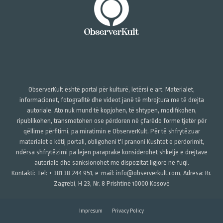
ObserverKult është portal për kulturë, letërsi e art. Materialet,
informacionet, fotografitë dhe videot janë të mbrojtura me të drejta
autoriale. Ato nuk mund të kopjohen, të shtypen, modifikohen,
ripublikohen, transmetohen ose përdoren në çfarëdo forme tjetër për
qëllime përfitimi, pa miratimin e ObserverKult. Për të shfrytëzuar
materialet e këtij portali, obligoheni t'i pranoni Kushtet e përdorimit,
ndërsa shfrytëzimi pa lejen paraprake konsiderohet shkelje e drejtave
autoriale dhe sanksionohet me dispozitat ligjore në fuqi.
Kontakti: Tel: + 381 38 244 951, e-mail: info@observerkult.com, Adresa: Rr.
Zagrebi, H 23, Nr. 8 Prishtinë 10000 Kosovë
Impresum
Privacy Policy