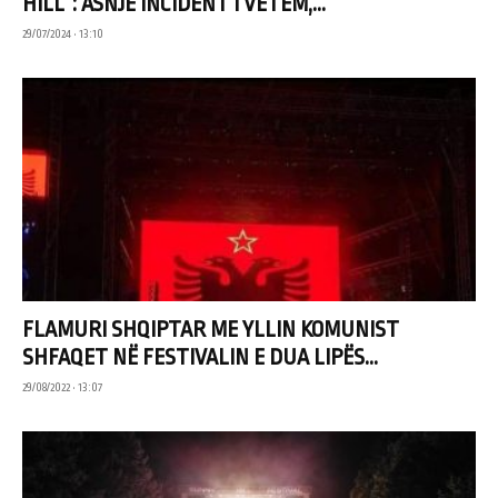
HILL”: ASNJË INCIDENT I VETËM,...
29/07/2024 • 13:10
FLAMURI SHQIPTAR ME YLLIN KOMUNIST
SHFAQET NË FESTIVALIN E DUA LIPËS...
29/08/2022 • 13:07