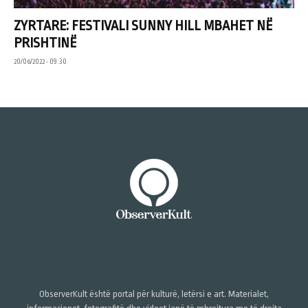
ZYRTARE: FESTIVALI SUNNY HILL MBAHET NË
PRISHTINË
20/06/2022 • 09:30
ObserverKult është portal për kulturë, letërsi e art. Materialet,