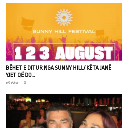
BËHET E DITUR NGA SUNNY HILL/ KËTA JANË
YJET QË DO...
17/05/2025 • 11:08