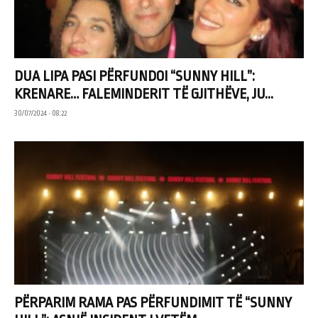
DUA LIPA PASI PËRFUNDOI “SUNNY HILL”:
KRENARE… FALEMINDERIT TË GJITHËVE, JU...
30/07/2024 • 08:22
PËRPARIM RAMA PAS PËRFUNDIMIT TË “SUNNY