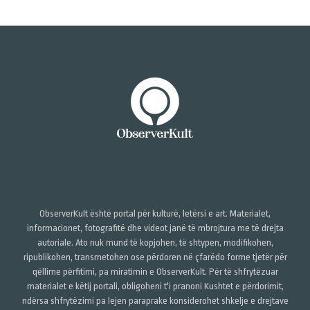
ObserverKult është portal për kulturë, letërsi e art. Materialet,
informacionet, fotografitë dhe videot janë të mbrojtura me të drejta
autoriale. Ato nuk mund të kopjohen, të shtypen, modifikohen,
ripublikohen, transmetohen ose përdoren në çfarëdo forme tjetër për
qëllime përfitimi, pa miratimin e ObserverKult. Për të shfrytëzuar
materialet e këtij portali, obligoheni t'i pranoni Kushtet e përdorimit,
ndërsa shfrytëzimi pa lejen paraprake konsiderohet shkelje e drejtave