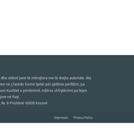
ë dhe videot janë të mbrojtura me të drejta autoriale. Ato
n në çfarëdo forme tjetër për qëllime përfitimi, pa
anoni Kushtet e përdorimit, ndërsa shfrytëzimi pa lejen
ore në fuqi.
, Nr. 8 Prishtinë 10000 Kosovë
Impresum
Privacy Policy