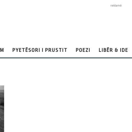
reklamë
AM
PYETËSORI I PRUSTIT
POEZI
LIBËR & IDE