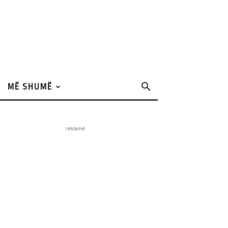
MË SHUMË
reklamë