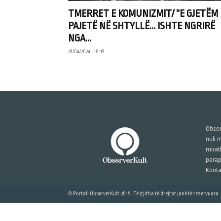
TMERRET E KOMUNIZMIT/ “E GJETËM
PAJETË NË SHTYLLË… ISHTE NGRIRË
NGA...
29/04/2024 • 10:19
Obser
nuk m
mirat
parap
Konta
© Portali ObserverKult 2019. Të gjitha të drejtat janë të rezervuara