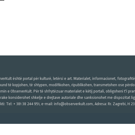
verKult është portal për kulturë, letërsi e art. Materialet, informacionet, fotografit
und të kopjohen, të shtypen, modifikohen, ripublikohen, transmetohen ose përdore
imin e ObserverKult. Për të shfrytëzuar materialet e këtij portali, obligoheni t'i pr
rake konsiderohet shkelje e drejtave autoriale dhe sanksionohet me dispozitat ligj
kti: Tel: + 381 38 244 951, e-mail: info@observerkult.com, Adresa: Rr. Zagrebi, H 23