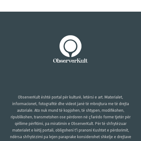
ObserverKult është portal për kulturë, letërsi e art. Materialet,
informacionet, fotografitë dhe videot janë të mbrojtura me të drejta
autoriale. Ato nuk mund të kopjohen, të shtypen, modifikohen,
ripublikohen, transmetohen ose përdoren në çfarëdo forme tjetër për
qëllime përfitimi, pa miratimin e ObserverKult. Për të shfrytëzuar
materialet e këtij portali, obligoheni t'i pranoni Kushtet e përdorimit,
ndërsa shfrytëzimi pa lejen paraprake konsiderohet shkelje e drejtave