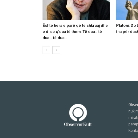
Është hera e parë që të shkruaj dhe
Platoni: Do 
e di se ç’dua të them: Të dua.. të
tha për das
dua… të dua…
Obser
nuk m
mirat
parap
Konta