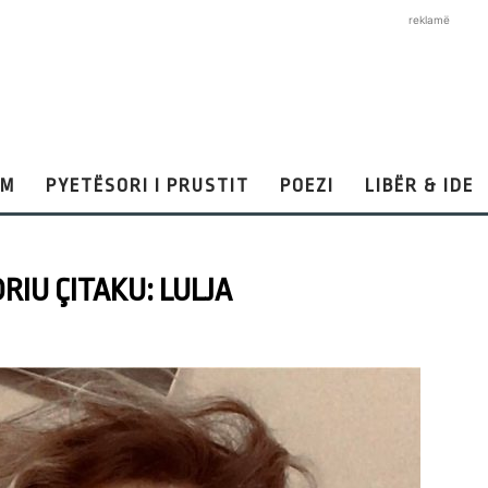
reklamë
AM
PYETËSORI I PRUSTIT
POEZI
LIBËR & IDE
IU ÇITAKU: LULJA