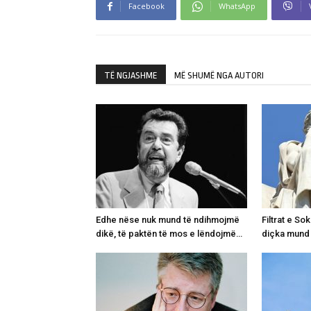
Facebook
WhatsApp
TË NGJASHME
MË SHUMË NGA AUTORI
Edhe nëse nuk mund të ndihmojmë
Filtrat e Sok
dikë, të paktën të mos e lëndojmë…
diçka mund 