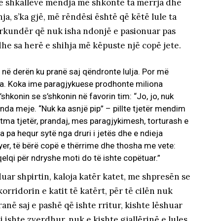
të shkallëve mendja më shkonte ta merrja dhe
ja, s’ka gjë, më rëndësi është që këtë lule ta
ërkundër që nuk isha ndonjë e pasionuar pas
dhe sa herë e shihja më këpuste një copë jete.
në derën ku pranë saj qëndronte lulja. Por më
ja. Koka ime paragjykuese prodhonte miliona
konin se s’shkonin në favorin tim: “Jo, jo, nuk
nda meje. “Nuk ka asnjë pip” – pillte tjetër mendim
ritma tjetër, prandaj, mes paragjykimesh, torturash e
a pa hequr sytë nga druri i jetës dhe e ndieja
yer, të bërë copë e thërrime dhe thosha me vete:
lqi për ndryshe moti do të ishte copëtuar.”
ar shpirtin, kaloja katër katet, me shpresën se
orridorin e katit të katërt, për të cilën nuk
ranë saj e pashë që ishte rritur, kishte lëshuar
 ishte zverdhur, nuk e kishte gjallërinë e lules