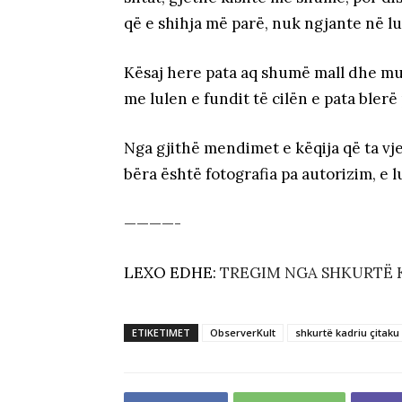
që e shihja më parë, nuk ngjante në lu
Kësaj here pata aq shumë mall dhe mun
me lulen e fundit të cilën e pata bler
Nga gjithë mendimet e këqija që ta vj
bëra është fotografia pa autorizim, e 
————-
LEXO EDHE:
TREGIM NGA SHKURTË K
ETIKETIMET
ObserverKult
shkurtë kadriu çitaku