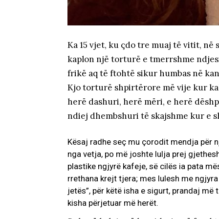
Ka 15 vjet, ku çdo tre muaj të vitit, n
kaplon një torturë e tmerrshme ndjesi
frikë aq të ftohtë sikur humbas në ka
Kjo torturë shpirtërore më vije kur ka
herë dashuri, herë mëri, e herë dësh
ndiej dhembshuri të skajshme kur e sh
Kësaj radhe seç mu çorodit mendja për një
nga vetja, po më joshte lulja prej gjethes
plastike ngjyrë kafeje, së cilës ia pata m
rrethana krejt tjera; mes lulesh me ngjyra n
jetës”, për këtë isha e sigurt, prandaj më
kisha përjetuar më herët.