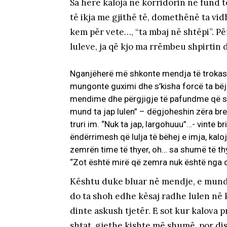
Sa herë kaloja në korridorin në fund 
të ikja me gjithë të, domethënë ta vidh
kem për vete…, “ta mbaj në shtëpi”. P
luleve, ja që kjo ma rrëmbeu shpirtin 
Nganjëherë më shkonte mendja të trokas 
mungonte guximi dhe s’kisha forcë ta bë
mendime dhe përgjigje të pafundme që s’sh
mund ta jap lulen” – dëgjoheshin zëra bre
truri im. “Nuk ta jap, largohuuu”…- vinte b
ëndërrimesh që lulja të bëhej e imja, kaloj
zemrën time të thyer, oh… sa shumë të th
“Zot është mirë që zemra nuk është nga qe
Kështu duke bluar në mendje, e mundu
do ta shoh edhe kësaj radhe lulen në k
dinte askush tjetër. E sot kur kalova p
shtat, gjethe kishte më shumë, por disi