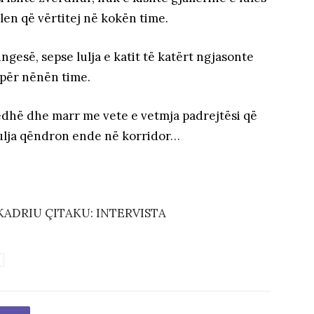
len që vërtitej në kokën time.
gesë, sepse lulja e katit të katërt ngjasonte
ë për nënën time.
edhë dhe marr me vete e vetmja padrejtësi që
lulja qëndron ende në korridor
…
ADRIU ÇITAKU: INTERVISTA