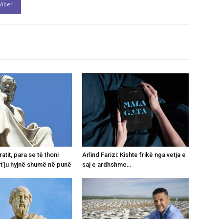
Viber
ratit, para se të thoni
Arlind Farizi: Kishte frikë nga vetja e
t’ju hyjnë shumë në punë
saj e ardhshme…