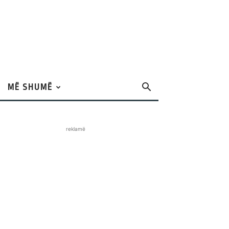
MË SHUMË
reklamë