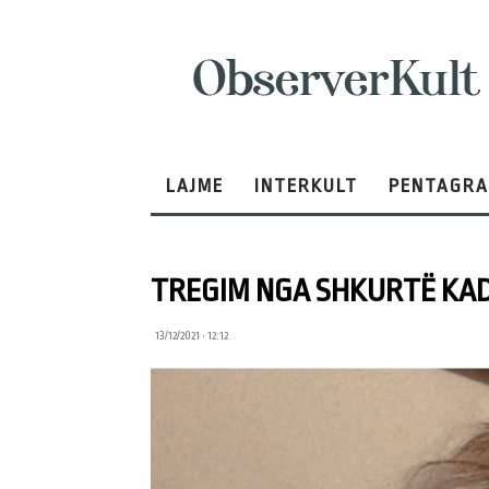
ObserverKult
LAJME
INTERKULT
PENTAGR
TREGIM NGA SHKURTË KADR
13/12/2021 • 12:12