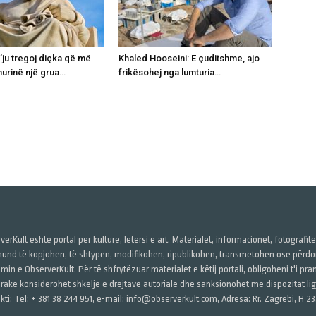
t’ju tregoj diçka që më
Khaled Hooseini: E çuditshme, ajo
hurinë një grua…
frikësohej nga lumturia…
verKult është portal për kulturë, letërsi e art. Materialet, informacionet, fotografit
und të kopjohen, të shtypen, modifikohen, ripublikohen, transmetohen ose përdore
imin e ObserverKult. Për të shfrytëzuar materialet e këtij portali, obligoheni t'i pr
rake konsiderohet shkelje e drejtave autoriale dhe sanksionohet me dispozitat ligj
kti: Tel: + 381 38 244 951, e-mail: info@observerkult.com, Adresa: Rr. Zagrebi, H 23