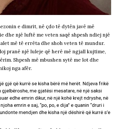
ë sezonin e dimrit, në çdo të dytën javë më
e dhe një luftë me veten saqë shpesh ndiej një
nalet më të errëta dhe shoh veten të mundur.
loj pranë një luleje që herë më ngjall kujtime,
përim. Shpesh më mbushen sytë me lot dhe
ikoj nga afër.
 gjë që kurrë se kisha bërë më herët. Ndjeva frikë
h gjelbëroshe, me gjatësi mesatare, në një saksi
ësuar edhe emrin dikur, në një kohë krejt ndryshe, në
joha emrin e saj, “po, po, e dija” e quanin “druri i
 tundonte mendjen dhe kisha një dëshirë që kurrë s’e