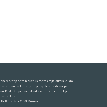
ë dhe videot janë të mbrojtura me të drejta autoriale. Ato
n në çfarëdo forme tjetër për qëllime përfitimi, pa
anoni Kushtet e përdorimit, ndërsa shfrytëzimi pa lejen
ore në fuqi.
, Nr. 8 Prishtinë 10000 Kosovë