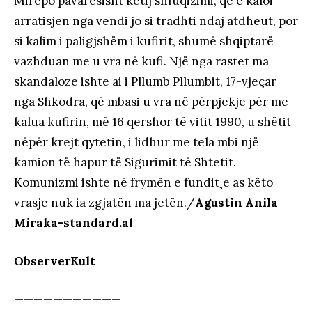
Mirëpo pavarësisht këtij shfuqizimi, që e kaloi
arratisjen nga vendi jo si tradhti ndaj atdheut, por
si kalim i paligjshëm i kufirit, shumë shqiptarë
vazhduan me u vra në kufi. Një nga rastet ma
skandaloze ishte ai i Pllumb Pllumbit, 17-vjeçar
nga Shkodra, që mbasi u vra në përpjekje për me
kalua kufirin, më 16 qershor të vitit 1990, u shëtit
nëpër krejt qytetin, i lidhur me tela mbi një
kamion të hapur të Sigurimit të Shtetit.
Komunizmi ishte në frymën e fundit¸e as këto
vrasje nuk ia zgjatën ma jetën./
Agustin Anila
Miraka-standard.al
ObserverKult
———————————