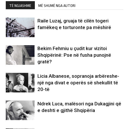
TË NGJASHME
MË SHUMË NGA AUTORI
Raile Luzaj, gruaja të cilën togeri
famëkeq e torturonte pa mëshirë
Bekim Fehmiu u çudit kur vizitoi
Shqipërinë: Pse në fusha punojnë
gratë?
Licia Albanese, sopranoja arbëreshe-
një nga divat e operës së shekullit të
20-të
Ndrek Luca, malësori nga Dukagjini që
e deshti e gjithë Shqipëria