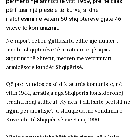
përmend një amnisti të vitit 1959, prej të cilës
përfituar një pjesë e të ikurve, si dhe
riatdhesimin e vetëm 60 shqiptarëve gjatë 46
viteve të komunizmit.
Në raport ceken gjithashtu edhe një numër i
madh i shqiptarëve të arratisur, e që sipas
Sigurimit të Shtetit, merren me veprimtari
armiqësore kundër Shqipërisë.
Që prej vendosjes së diktaturës komuniste, në
vitin 1944, arratisja nga Shqipëria konsiderohej
tradhti ndaj atdheut. Ky nen, i cili ishte përfshi në
ligjin për arratisjet, u shfuqizua me vendimin e
Kuvendit të Shqipërisë me 8 maj 1990
.