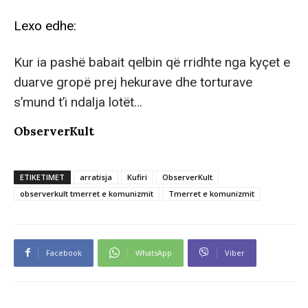
Lexo edhe:
Kur ia pashë babait qelbin që rridhte nga kyçet e
duarve gropë prej hekurave dhe torturave
s’mund t’i ndalja lotët…
ObserverKult
ETIKETIMET
arratisja
Kufiri
ObserverKult
observerkult tmerret e komunizmit
Tmerret e komunizmit
Facebook
WhatsApp
Viber