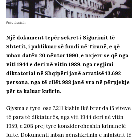
Foto ilustrim
Një dokument tepër sekret i Sigurimit të
Shtetit, i publikuar së fundi në Tiranë, e që
mban datën 20 nëntor 1990, e nxjerr se që nga
viti 1944 e deri në vitin 1989, nga regjimi
diktatorial në Shqipëri janë arratisë 13.692
persona, nga të cilët 988 janë vra në përpjekje
për ta kaluar kufirin.
Gjysma e tyre, ose 7.211 kishin ikë brenda 15 viteve
të para të diktaturës, nga viti 1944 deri në vitin
1959, e 208 prej tyre konsideroheshin kriminelë
lufte. Dokumenti mban nënshkrimin e ministrit të