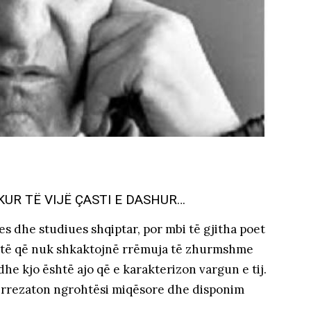
 KUR TË VIJË ÇASTI E DASHUR…
es dhe studiues shqiptar, por mbi të gjitha poet
a poetë që nuk shkaktojnë rrëmuja të zhurmshme
dhe kjo është ajo që e karakterizon vargun e tij.
rrezaton ngrohtësi miqësore dhe disponim