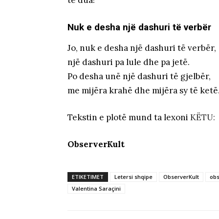
Nuk e desha një dashuri të verbër
Jo, nuk e desha një dashuri të verbër,
një dashuri pa lule dhe pa jetë.
Po desha unë një dashuri të gjelbër,
me mijëra krahë dhe mijëra sy të ketë
Tekstin e plotë mund ta lexoni
KËTU:
ObserverKult
ETIKETIMET
Letersi shqipe
ObserverKult
obs
Valentina Saraçini