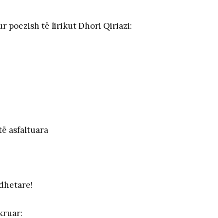
r poezish të lirikut Dhori Qiriazi:
të asfaltuara
dhetare!
kruar: