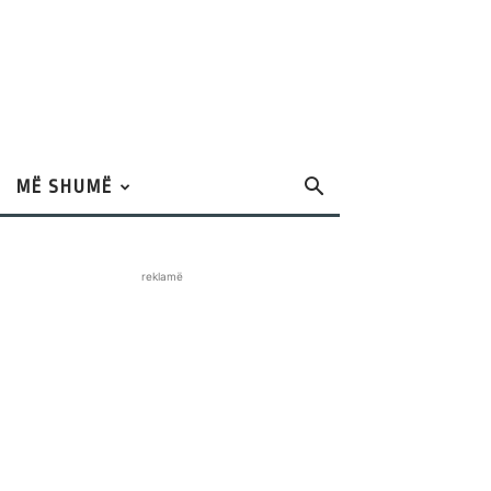
MË SHUMË
reklamë