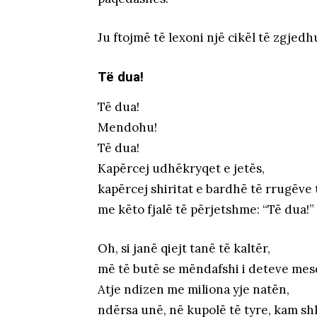
Ju ftojmë të lexoni një cikël të zgjedhu
Të dua!
Të dua!
Mendohu!
Të dua!
Kapërcej udhëkryqet e jetës,
kapërcej shiritat e bardhë të rrugëve 
me këto fjalë të përjetshme: “Të dua!”
Oh, si janë qiejt tanë të kaltër,
më të butë se mëndafshi i deteve mes
Atje ndizen me miliona yje natën,
ndërsa unë, në kupolë të tyre, kam sh