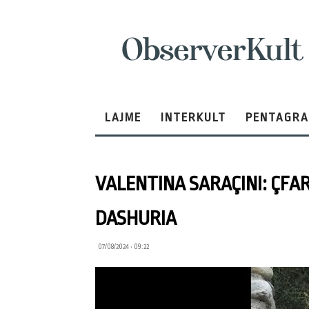
ObserverKult
LAJME
INTERKULT
PENTAGR
VALENTINA SARAÇINI: ÇFA
DASHURIA
07/08/2024 • 09:22