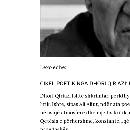
Lexo edhe
:
CIKËL POETIK NGA DHORI QIRIAZI:
Dhori Qiriazi ishte shkrimtar, përkthy
lirik. Ishte, sipas Ali Aliut, ndër at
në asnjë atmosferë dhe mjedis kritik, 
Qetësia e përhershme, konstante…që 
paqedashës.