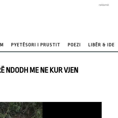
reklamë
AM
PYETËSORI I PRUSTIT
POEZI
LIBËR & IDE
RË NDODH ME NE KUR VJEN