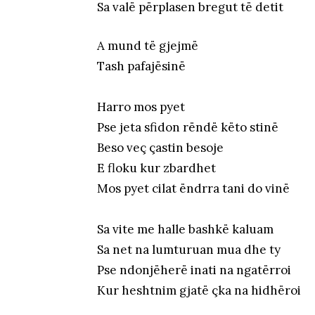
Sa valë përplasen bregut të detit
A mund të gjejmë
Tash pafajësinë
Harro mos pyet
Pse jeta sfidon rëndë këto stinë
Beso veç çastin besoje
E floku kur zbardhet
Mos pyet cilat ëndrra tani do vinë
Sa vite me halle bashkë kaluam
Sa net na lumturuan mua dhe ty
Pse ndonjëherë inati na ngatërroi
Kur heshtnim gjatë çka na hidhëroi