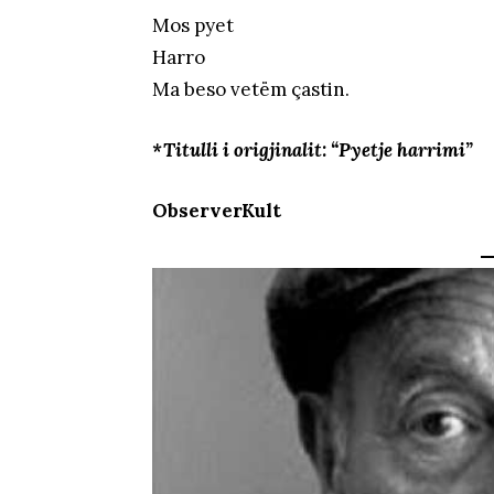
Mos pyet
Harro
Ma beso vetëm çastin.
*Titulli i origjinalit: “Pyetje harrimi”
ObserverKult