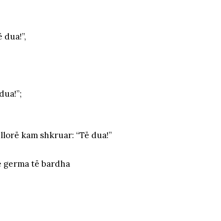
 dua!”,
dua!”;
llorë kam shkruar: “Të dua!”
e germa të bardha