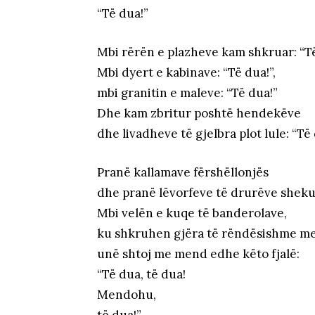
“Të dua!”
Mbi rërën e plazheve kam shkruar: “Të
Mbi dyert e kabinave: “Të dua!”,
mbi granitin e maleve: “Të dua!”
Dhe kam zbritur poshtë hendekëve
dhe livadheve të gjelbra plot lule: “Të 
Pranë kallamave fërshëllonjës
dhe pranë lëvorfeve të drurëve sheku
Mbi velën e kuqe të banderolave,
ku shkruhen gjëra të rëndësishme m
unë shtoj me mend edhe këto fjalë:
“Të dua, të dua!
Mendohu,
të dua!”