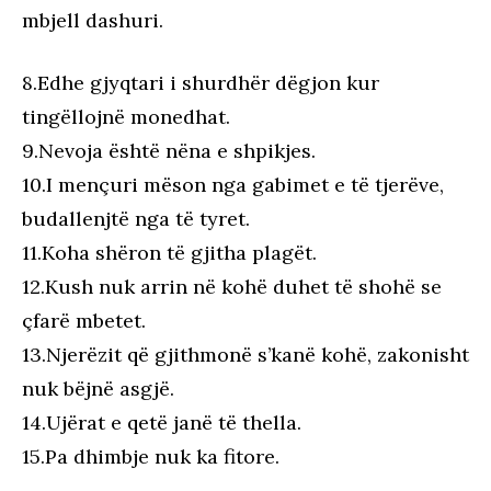
mbjell dashuri.
8.Edhe gjyqtari i shurdhër dëgjon kur
tingëllojnë monedhat.
9.Nevoja është nëna e shpikjes.
10.I mençuri mëson nga gabimet e të tjerëve,
budallenjtë nga të tyret.
11.Koha shëron të gjitha plagët.
12.Kush nuk arrin në kohë duhet të shohë se
çfarë mbetet.
13.Njerëzit që gjithmonë s’kanë kohë, zakonisht
nuk bëjnë asgjë.
14.Ujërat e qetë janë të thella.
15.Pa dhimbje nuk ka fitore.