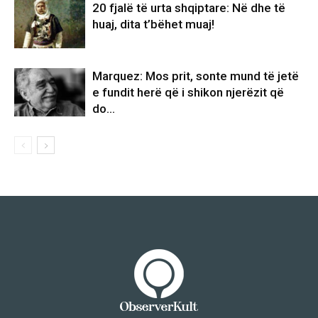
20 fjalë të urta shqiptare: Në dhe të
huaj, dita t’bëhet muaj!
Marquez: Mos prit, sonte mund të jetë
e fundit herë që i shikon njerëzit që
do…