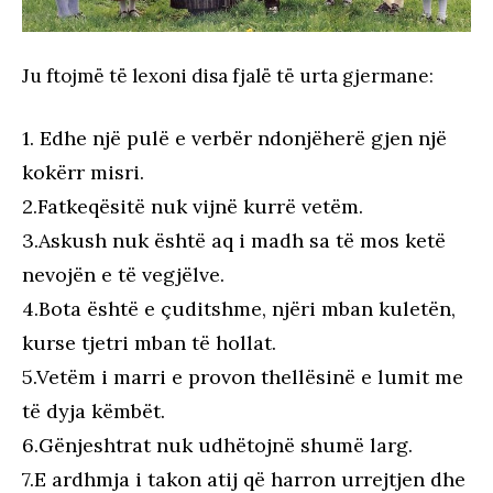
Ju ftojmë të lexoni disa fjalë të urta gjermane:
1. Edhe një pulë e verbër ndonjëherë gjen një
kokërr misri.
2.Fatkeqësitë nuk vijnë kurrë vetëm.
3.Askush nuk është aq i madh sa të mos ketë
nevojën e të vegjëlve.
4.Bota është e çuditshme, njëri mban kuletën,
kurse tjetri mban të hollat.
5.Vetëm i marri e provon thellësinë e lumit me
të dyja këmbët.
6.Gënjeshtrat nuk udhëtojnë shumë larg.
7.E ardhmja i takon atij që harron urrejtjen dhe