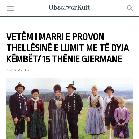
VETËM I MARRI E PROVON
THELLËSINË E LUMIT ME TË DYJA
KËMBËT/ 15 THËNIE GJERMANE
13/11/2025 • 08:34