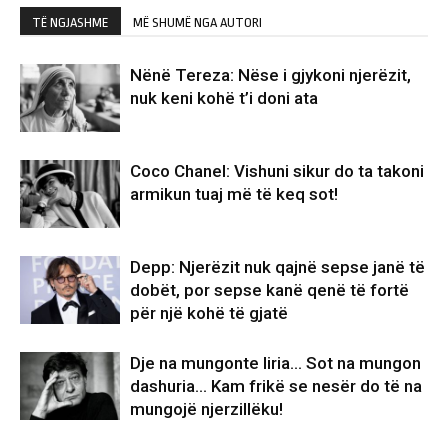
TË NGJASHME
MË SHUMË NGA AUTORI
Nënë Tereza: Nëse i gjykoni njerëzit,
nuk keni kohë t’i doni ata
Coco Chanel: Vishuni sikur do ta takoni
armikun tuaj më të keq sot!
Depp: Njerëzit nuk qajnë sepse janë të
dobët, por sepse kanë qenë të fortë
për një kohë të gjatë
Dje na mungonte liria… Sot na mungon
dashuria… Kam frikë se nesër do të na
mungojë njerzillëku!