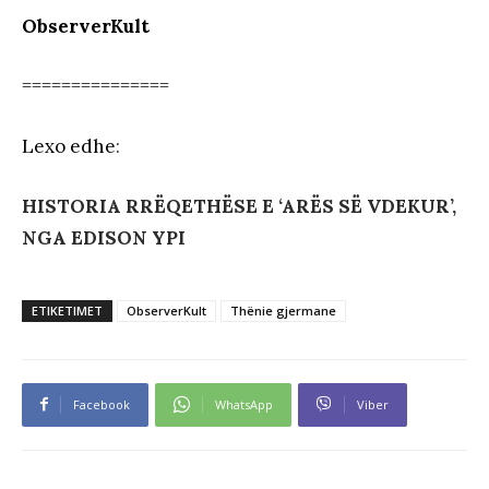
ObserverKult
===============
Lexo edhe
:
HISTORIA RRËQETHËSE E ‘ARËS SË VDEKUR’,
NGA EDISON YPI
ETIKETIMET
ObserverKult
Thënie gjermane
Facebook
WhatsApp
Viber