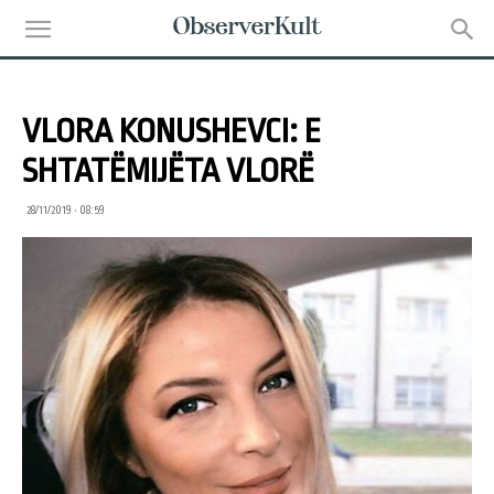
VLORA KONUSHEVCI: E
SHTATËMIJËTA VLORË
28/11/2019 • 08:59