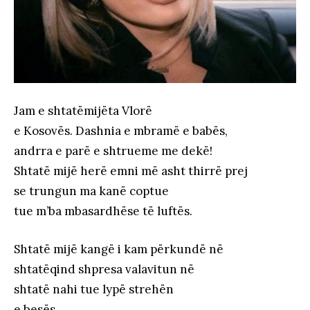
Jam e shtatëmijëta Vlorë
e Kosovës. Dashnia e mbramë e babës,
andrra e parë e shtrueme me dekë!
Shtatë mijë herë emni më asht thirrë prej
se trungun ma kanë coptue
tue m’ba mbasardhëse të luftës.
Shtatë mijë kangë i kam përkundë në
shtatëqind shpresa valavitun në
shtatë nahi tue lypë strehën
e besës.