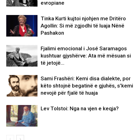
evropiane
Tinka Kurti kujtoi njohjen me Dritëro
Agollin: Si më zgjodhi të luaja Nënë
Pashakon
Fjalimi emocional i José Saramagos
kushtuar gjyshërve: Ata më mësuan si
të jetojë…
Sami Frashëri: Kemi disa dialekte, por
këto shtojnë begatinë e gjuhës, s’kemi
nevojë për fjalë të huaja
Lev Tolstoi: Nga na vjen e keqja?