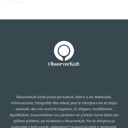
ObserverKult është portal për kulturë, letërsi e art. Materialet,
informacionet, fotografitë dhe videot janë të mbrojtura me të drejta
autoriale. Ato nuk mund të kopjohen, të shtypen, modifikohen,
ripublikohen, transmetohen ose përdoren në çfarëdo forme tjetër për
qëllime përfitimi, pa miratimin e ObserverKult. Për të shfrytëzuar
materialet e këtij portali, obligoheni t'i pranoni Kushtet e përdorimit,