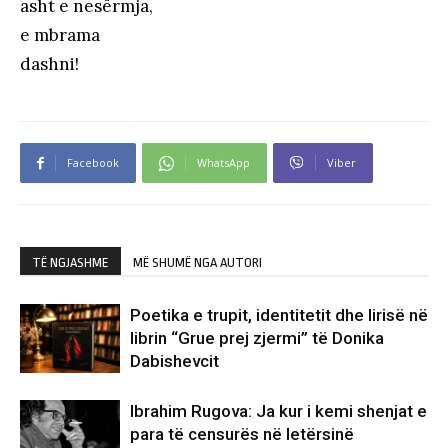
asht e nesërmja,
e mbrama
dashni!
Facebook
WhatsApp
Viber
TË NGJASHME
MË SHUMË NGA AUTORI
Poetika e trupit, identitetit dhe lirisë në
librin “Grue prej zjermi” të Donika
Dabishevcit
Ibrahim Rugova: Ja kur i kemi shenjat e
para të censurës në letërsinë