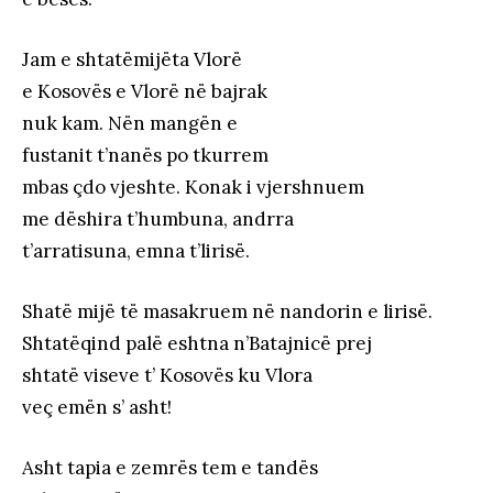
Jam e shtatëmijëta Vlorë
e Kosovës e Vlorë në bajrak
nuk kam. Nën mangën e
fustanit t’nanës po tkurrem
mbas çdo vjeshte. Konak i vjershnuem
me dëshira t’humbuna, andrra
t’arratisuna, emna t’lirisë.
Shatë mijë të masakruem në nandorin e lirisë.
Shtatëqind palë eshtna n’Batajnicë prej
shtatë viseve t’ Kosovës ku Vlora
veç emën s’ asht!
Asht tapia e zemrës tem e tandës