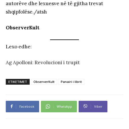
autorëve dhe lexuesve në të gjitha trevat
shqipfolëse./atsh
ObserverKult
Lexo edhe
:
Ag Apolloni: Revolucioni i trupit
ETIKETIMET
ObserverKult
Panairi i librit
Facebook
WhatsApp
Viber