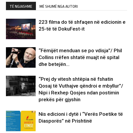
TË NGJASHME
MË SHUMË NGA AUTORI
223 filma do të shfaqen në edicionin e
25-të të DokuFest-it
“Fëmijët menduan se po vdisja”/ Phil
Collins rrëfen shtatë muajt në spital
dhe betejën…
“Prej dy vitesh shtëpia në fshatin
Qosaj të Vuthajve qëndroi e mbyllur”/
Nipi i Rexhep Qosjes ndan postimin
prekës për gjyshin
Nis edicioni i dytë i “Verës Poetike të
Diasporës” në Prishtinë