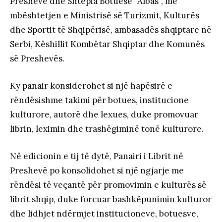
Preshevë dhe Shtëpia Botuese “Albas”, me
mbështetjen e Ministrisë së Turizmit, Kulturës
dhe Sportit të Shqipërisë, ambasadës shqiptare në
Serbi, Këshillit Kombëtar Shqiptar dhe Komunës
së Preshevës.
Ky panair konsiderohet si një hapësirë e
rëndësishme takimi për botues, institucione
kulturore, autorë dhe lexues, duke promovuar
librin, leximin dhe trashëgiminë tonë kulturore.
Në edicionin e tij të dytë, Panairi i Librit në
Preshevë po konsolidohet si një ngjarje me
rëndësi të veçantë për promovimin e kulturës së
librit shqip, duke forcuar bashkëpunimin kulturor
dhe lidhjet ndërmjet institucioneve, botuesve,