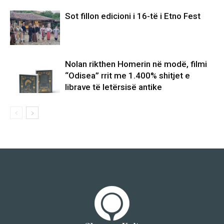
Sot fillon edicioni i 16-të i Etno Fest
Nolan rikthen Homerin në modë, filmi
“Odisea” rrit me 1.400% shitjet e
librave të letërsisë antike