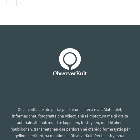
ObserverKult është portal për kulturë, letërsi e art. Materialet,
informacionet, fotografitë dhe videot janë të mbrojtura me të drejta
autoriale. Ato nuk mund të kopjohen, të shtypen, modifikohen,
ripublikohen, transmetohen ose përdoren në çfarëdo forme tjetër për
qëllime përfitimi, pa miratimin e ObserverKult. Për të shfrytëzuar