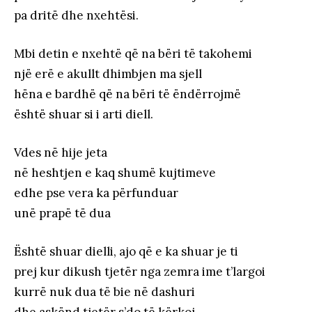
pa dritë dhe nxehtësi.
Mbi detin e nxehtë që na bëri të takohemi
një erë e akullt dhimbjen ma sjell
hëna e bardhë që na bëri të ëndërrojmë
është shuar si i arti diell.
Vdes në hije jeta
në heshtjen e kaq shumë kujtimeve
edhe pse vera ka përfunduar
unë prapë të dua
Është shuar dielli, ajo që e ka shuar je ti
prej kur dikush tjetër nga zemra ime t’largoi
kurrë nuk dua të bie në dashuri