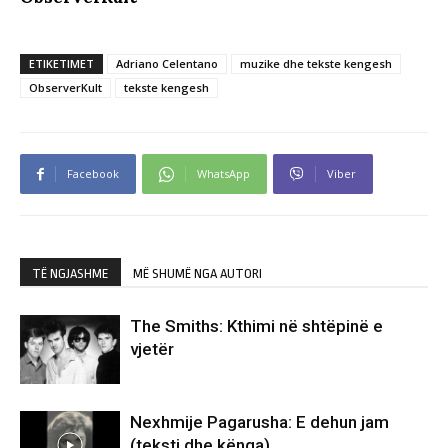
ETIKETIMET
Adriano Celentano
muzike dhe tekste kengesh
ObserverKult
tekste kengesh
Facebook
WhatsApp
Viber
TË NGJASHME
MË SHUMË NGA AUTORI
The Smiths: Kthimi në shtëpinë e
vjetër
Nexhmije Pagarusha: E dehun jam
(teksti dhe kënga)