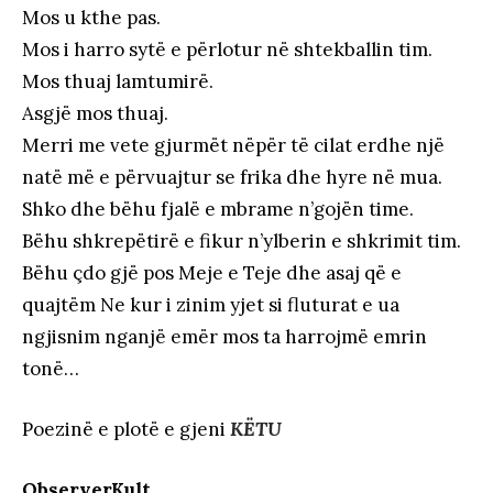
Mos u kthe pas.
Mos i harro sytë e përlotur në shtekballin tim.
Mos thuaj lamtumirë.
Asgjë mos thuaj.
Merri me vete gjurmët nëpër të cilat erdhe një
natë më e përvuajtur se frika dhe hyre në mua.
Shko dhe bëhu fjalë e mbrame n’gojën time.
Bëhu shkrepëtirë e fikur n’ylberin e shkrimit tim.
Bëhu çdo gjë pos Meje e Teje dhe asaj që e
quajtëm Ne kur i zinim yjet si fluturat e ua
ngjisnim nganjë emër mos ta harrojmë emrin
tonë…
Poezinë e plotë e gjeni
KËTU
ObserverKult