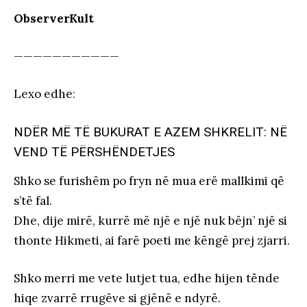
ObserverKult
———————————
Lexo edhe
:
NDËR MË TË BUKURAT E AZEM SHKRELIT: NË
VEND TË PËRSHËNDETJES
Shko se furishëm po fryn në mua erë mallkimi që
s’të fal.
Dhe, dije mirë, kurrë më një e një nuk bëjn’ një si
thonte Hikmeti, ai farë poeti me këngë prej zjarri.
Shko merri me vete lutjet tua, edhe hijen tënde
hiqe zvarrë rrugëve si gjënë e ndyrë.