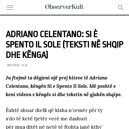
ADRIANO CELENTANO: SI È
SPENTO IL SOLE (TEKSTI NË SHQIP
DHE KËNGA)
08/11/2024 • 15:26
Ju ftojmë ta dëgjoni një prej hiteve të Adriano
Celentano, këngën Si e Spento Il Sole. Më poshtë e
keni videon e këngës si dhe tekstin në gjuhën shqipe.
Është shuar dielli që kisha n’zemër për ty
s’do të ketë tjetër verë me dashuri
për mua ditët në netë të ftohta janë kthy’