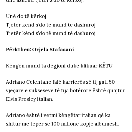
dhe askënd tjetër s’do të kërkoj.
Unë do të kërkoj
Tjetër kënd s’do të mund të dashuroj
Tjetër kënd s’do të mund të dashuroj
Përktheu: Orjela Stafasani
Këngën mund ta dëgjoni duke klikuar
KËTU
Adriano Celentano falë karrierës së tij gati 50-
vjeçare e sukseseve të tija botërore është quajtur
Elvis Presley italian.
Adriano është i vetmi këngëtar italian që ka
shitur më tepër se 100 milionë kopje albumesh.