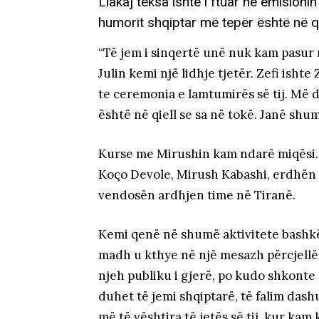
Llakaj teksa ishte i ftuar në emisioni
humorit shqiptar më tepër është në qi
“Të jem i sinqertë unë nuk kam pasur m
Julin kemi një lidhje tjetër. Zefi isht
te ceremonia e lamtumirës së tij. Më 
është në qiell se sa në tokë. Janë shum
Kurse me Mirushin kam ndarë miqësi. N
Koço Devole, Mirush Kabashi, erdhën 
vendosën ardhjen time në Tiranë.
Kemi qenë në shumë aktivitete bashkë
madh u kthye në një mesazh përcjellës
njeh publiku i gjerë, po kudo shkonte m
duhet të jemi shqiptarë, të falim dash
më të vështira të jetës së tij, kur ka