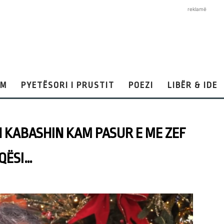
reklamë
AM
PYETËSORI I PRUSTIT
POEZI
LIBËR & IDE
 KABASHIN KAM PASUR E ME ZEF
QËSI…