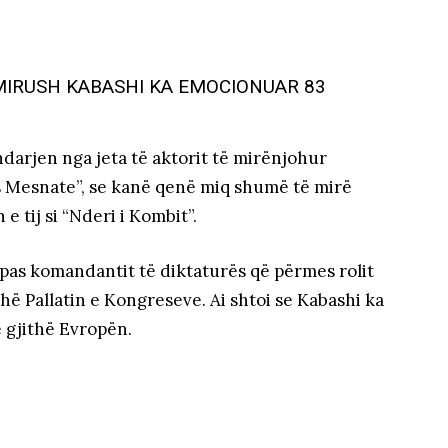
 MIRUSH KABASHI KA EMOCIONUAR 83
 ndarjen nga jeta të aktorit të mirënjohur
as Mesnate”, se kanë qenë miq shumë të mirë
 tij si “Nderi i Kombit”.
 pas komandantit të diktaturës që përmes rolit
thë Pallatin e Kongreseve. Ai shtoi se Kabashi ka
ë gjithë Evropën.