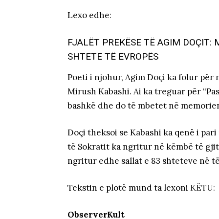
Lexo edhe
:
FJALËT PREKËSE TË AGIM DOÇIT:
SHTETE TË EVROPËS
Poeti i njohur, Agim Doçi ka folur për
Mirush Kabashi. Ai ka treguar për “P
bashkë dhe do të mbetet në memorien e
Doçi theksoi se Kabashi ka qenë i pari
të Sokratit ka ngritur në këmbë të gji
ngritur edhe sallat e 83 shteteve në t
Tekstin e plotë mund ta lexoni
KËTU:
ObserverKult