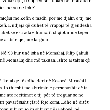
n “Wake Up”, u shpreh se i duket se “estrada e
ell se sa në tokë”.
iqësi me Zefin e madh, por me djalin e tij, me
e Zefi. E ndjeja që duhet të vrapoja të gjendesha
duket se estrada e humorit shqiptar më tepër
ë artistë që janë larguar.
ë ’93 kur unë isha në Memaliaj, Filip Çakuli,
në Memaliaj dhe më takuan. Ishte ai takim që
, kemi qenë edhe deri në Kosovë. Mirushi i
. Jo thjesht me aktrimin e personazhit që ia
e ato recitimet e tij, për të treguar se ne
uri pavarësisht çfarë feje kemi. Edhe në ditët
m komunikuar, jo ka shkuar në Gjakovë, në