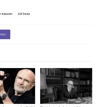
h Kabashi
Zef Deda
Viber