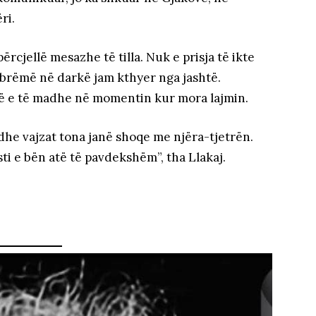
ri.
rcjellë mesazhe të tilla. Nuk e prisja të ikte
brëmë në darkë jam kthyer nga jashtë.
llë e të madhe në momentin kur mora lajmin.
edhe vajzat tona janë shoqe me njëra-tjetrën.
sti e bën atë të pavdekshëm”, tha Llakaj.