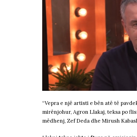
“Vepra e një artisti e bën atë të pavd
mirënjohur, Agron Llakaj, teksa po flis
mëdhenj, Zef Deda dhe Mirush Kabash