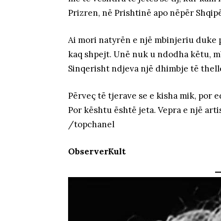
Prizren, në Prishtinë apo nëpër Shqipë
Ai mori natyrën e një mbinjeriu duke pë
kaq shpejt. Unë nuk u ndodha këtu, m
Sinqerisht ndjeva një dhimbje të the
Përveç të tjerave se e kisha mik, por 
Por kështu është jeta. Vepra e një arti
/topchanel
ObserverKult