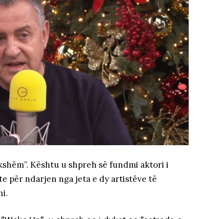
ekshëm”. Kështu u shpreh së fundmi aktori i
te për ndarjen nga jeta e dy artistëve të
i.