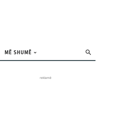
MË SHUMË
reklamë