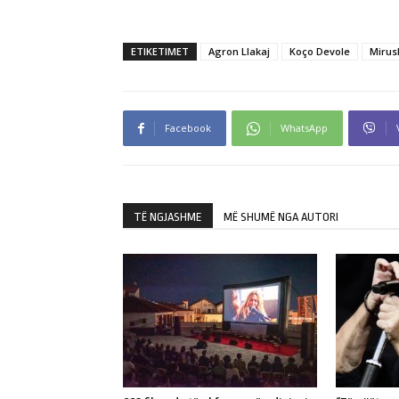
ETIKETIMET
Agron Llakaj
Koço Devole
Mirus
Facebook
WhatsApp
TË NGJASHME
MË SHUMË NGA AUTORI