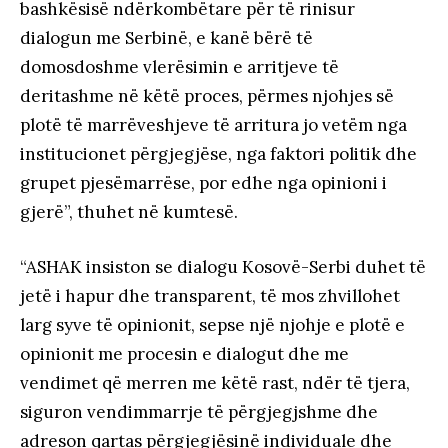
bashkësisë ndërkombëtare për të rinisur
dialogun me Serbinë, e kanë bërë të
domosdoshme vlerësimin e arritjeve të
deritashme në këtë proces, përmes njohjes së
plotë të marrëveshjeve të arritura jo vetëm nga
institucionet përgjegjëse, nga faktori politik dhe
grupet pjesëmarrëse, por edhe nga opinioni i
gjerë”, thuhet në kumtesë.
“ASHAK insiston se dialogu Kosovë-Serbi duhet të
jetë i hapur dhe transparent, të mos zhvillohet
larg syve të opinionit, sepse një njohje e plotë e
opinionit me procesin e dialogut dhe me
vendimet që merren me këtë rast, ndër të tjera,
siguron vendimmarrje të përgjegjshme dhe
adreson qartas përgjegjësinë individuale dhe