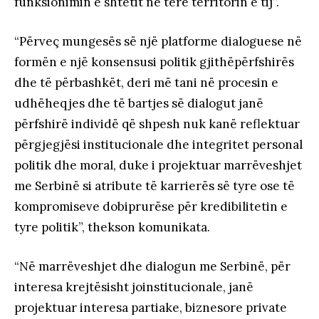
funksionimin e shtetit në tërë territorin e tij”.
“Përveç mungesës së një platforme dialoguese në
formën e një konsensusi politik gjithëpërfshirës
dhe të përbashkët, deri më tani në procesin e
udhëheqjes dhe të bartjes së dialogut janë
përfshirë individë që shpesh nuk kanë reflektuar
përgjegjësi institucionale dhe integritet personal
politik dhe moral, duke i projektuar marrëveshjet
me Serbinë si atribute të karrierës së tyre ose të
kompromiseve dobiprurëse për kredibilitetin e
tyre politik”, thekson komunikata.
“Në marrëveshjet dhe dialogun me Serbinë, për
interesa krejtësisht joinstitucionale, janë
projektuar interesa partiake, biznesore private