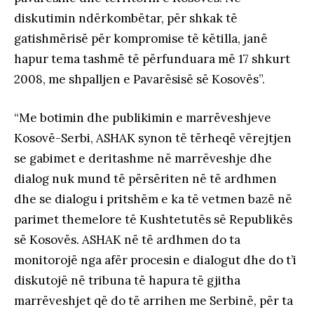
diskutimin ndërkombëtar, për shkak të
gatishmërisë për kompromise të këtilla, janë
hapur tema tashmë të përfunduara më 17 shkurt
2008, me shpalljen e Pavarësisë së Kosovës”.
“Me botimin dhe publikimin e marrëveshjeve
Kosovë-Serbi, ASHAK synon të tërheqë vërejtjen
se gabimet e deritashme në marrëveshje dhe
dialog nuk mund të përsëriten në të ardhmen
dhe se dialogu i pritshëm e ka të vetmen bazë në
parimet themelore të Kushtetutës së Republikës
së Kosovës. ASHAK në të ardhmen do ta
monitorojë nga afër procesin e dialogut dhe do t’i
diskutojë në tribuna të hapura të gjitha
marrëveshjet që do të arrihen me Serbinë, për ta