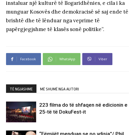
instaluar një kulturë të llogaridhënies, e cila i ka
munguar Kosovës dhe demokracisë së saj ende të
brishtë dhe të lënduar nga veprime të
papërgjegjshme të klasës sonë politike”.
Facebook
WhatsApp
Viber
TË NGJASHME
MË SHUMË NGA AUTORI
223 filma do të shfaqen në edicionin e
25-të të DokuFest-it
“Fëmijët menduan se po vdisja”/ Phil