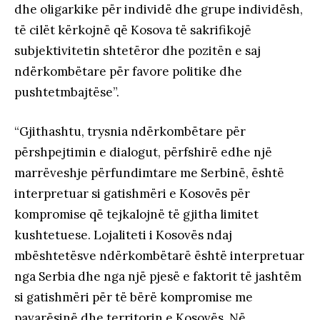
dhe oligarkike për individë dhe grupe individësh,
të cilët kërkojnë që Kosova të sakrifikojë
subjektivitetin shtetëror dhe pozitën e saj
ndërkombëtare për favore politike dhe
pushtetmbajtëse”.
“Gjithashtu, trysnia ndërkombëtare për
përshpejtimin e dialogut, përfshirë edhe një
marrëveshje përfundimtare me Serbinë, është
interpretuar si gatishmëri e Kosovës për
kompromise që tejkalojnë të gjitha limitet
kushtetuese. Lojaliteti i Kosovës ndaj
mbështetësve ndërkombëtarë është interpretuar
nga Serbia dhe nga një pjesë e faktorit të jashtëm
si gatishmëri për të bërë kompromise me
pavarësinë dhe territorin e Kosovës. Në