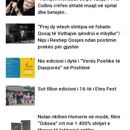
Collins rrëfen shtatë muajt në spital
dhe betejën…
“Prej dy vitesh shtëpia në fshatin
Qosaj të Vuthajve qëndroi e mbyllur”/
Nipi i Rexhep Qosjes ndan postimin
prekës për gjyshin
Nis edicioni i dytë i “Verës Poetike të
Diasporës” në Prishtinë
Sot fillon edicioni i 16-të i Etno Fest
Nolan rikthen Homerin në modë, filmi
“Odisea” rrit me 1.400% shitjet e