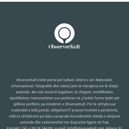
ObserverKult është portal për kulturë, letërsi e art. Materialet,
informacionet, fotografitë dhe videot janë të mbrojtura me të drejta
autoriale. Ato nuk mund të kopjohen, të shtypen, modifikohen,
ripublikohen, transmetohen ose përdoren në çfarëdo forme tjetër për
qëllime përfitimi, pa miratimin e ObserverKult. Për të shfrytëzuar
materialet e këtij portali, obligoheni t'i pranoni Kushtet e përdorimit,
ndërsa shfrytëzimi pa lejen paraprake konsiderohet shkelje e drejtave
autoriale dhe sanksionohet me dispozitat ligjore në fuqi.
Kontakti: Tel: + 381 38 244 951, e-mail: info@observerkult.com, Adresa: Rr.