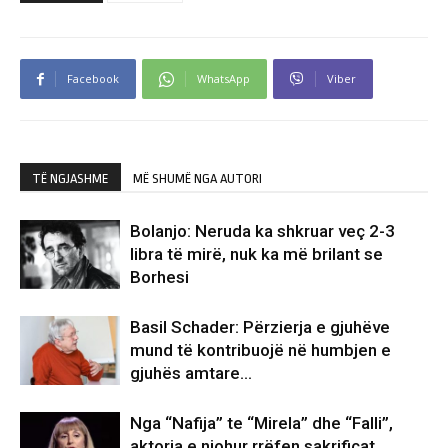
Facebook
WhatsApp
Viber
TË NGJASHME
MË SHUMË NGA AUTORI
Bolanjo: Neruda ka shkruar veç 2-3
libra të mirë, nuk ka më brilant se
Borhesi
Basil Schader: Përzierja e gjuhëve
mund të kontribuojë në humbjen e
gjuhës amtare…
Nga “Nafija” te “Mirela” dhe “Falli”,
aktorja e njohur rrëfen sakrificat,