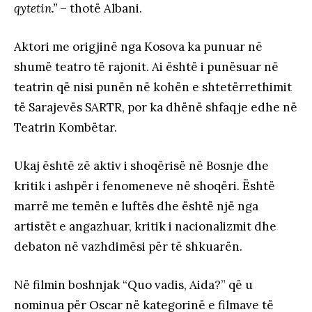
qytetin.”
– thotë Albani.
Aktori me origjinë nga Kosova ka punuar në
shumë teatro të rajonit. Ai është i punësuar në
teatrin që nisi punën në kohën e shtetërrethimit
të Sarajevës SARTR, por ka dhënë shfaqje edhe në
Teatrin Kombëtar.
Ukaj është zë aktiv i shoqërisë në Bosnje dhe
kritik i ashpër i fenomeneve në shoqëri. Është
marrë me temën e luftës dhe është një nga
artistët e angazhuar, kritik i nacionalizmit dhe
debaton në vazhdimësi për të shkuarën.
Në filmin boshnjak “Quo vadis, Aida?” që u
nominua për Oscar në kategorinë e filmave të