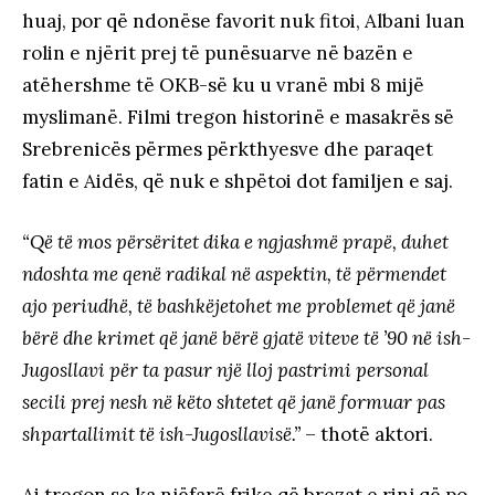
huaj, por që ndonëse favorit nuk fitoi, Albani luan
rolin e njërit prej të punësuarve në bazën e
atëhershme të OKB-së ku u vranë mbi 8 mijë
myslimanë. Filmi tregon historinë e masakrës së
Srebrenicës përmes përkthyesve dhe paraqet
fatin e Aidës, që nuk e shpëtoi dot familjen e saj.
“Që të mos përsëritet diҫka e ngjashmë prapë, duhet
ndoshta me qenë radikal në aspektin, të përmendet
ajo periudhë, të bashkëjetohet me problemet që janë
bërë dhe krimet që janë bërë gjatë viteve të ’90 në ish-
Jugosllavi për ta pasur një lloj pastrimi personal
secili prej nesh në këto shtetet që janë formuar pas
shpartallimit të ish-Jugosllavisë.”
– thotë aktori.