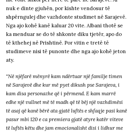
nuk e dinte gjuhën, por kishte vendosur të
shpërngulej dhe vazhdonte studimet në Sarajevë.
Nga ajo kohë kanë kaluar 20 vite. Albani thotë se
ka menduar se do të shkonte diku tjetër, apo do
të kthehej në Prishtinë. Por vitin e tretë të
studimeve nisi të punonte dhe nga ajo kohë jeton
aty.
“Në njëfarë mënyrë kam ndërtuar një familje timen
në Sarajevë dhe kur më pyet dikush pse Sarajeva, i
kam disa personazhe që i përmend. E kam marrë
edhe një vullnet më të madh që të bëj një vazhdimësi
të asaj që kanë bërë ata gjatë luftës e shfaqje pasi kanë
pasur mbi 120 e ca premiera gjatë atyre katër viteve
të luftës këtu dhe jam emocionalisht disi i lidhur me