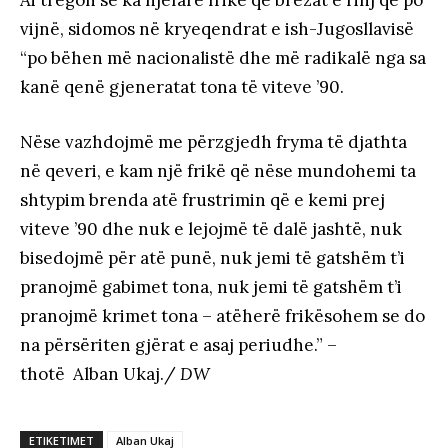
Ai tregon se ka njëfarë frike që brezat e rinj që po
vijnë, sidomos në kryeqendrat e ish-Jugosllavisë
“po bëhen më nacionalistë dhe më radikalë nga sa
kanë qenë gjeneratat tona të viteve ’90.
Nëse vazhdojmë me përzgjedh fryma të djathta
në qeveri, e kam një frikë që nëse mundohemi ta
shtypim brenda atë frustrimin që e kemi prej
viteve ’90 dhe nuk e lejojmë të dalë jashtë, nuk
bisedojmë për atë punë, nuk jemi të gatshëm t’i
pranojmë gabimet tona, nuk jemi të gatshëm t’i
pranojmë krimet tona – atëherë frikësohem se do
na përsëriten gjërat e asaj periudhe.” –
thotë Alban Ukaj./
DW
ETIKETIMET
Alban Ukaj