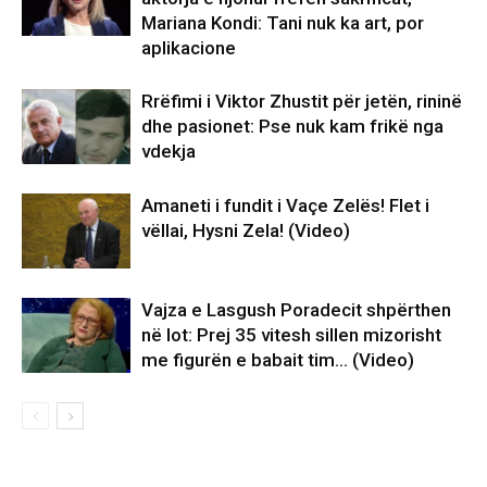
Mariana Kondi: Tani nuk ka art, por
aplikacione
Rrëfimi i Viktor Zhustit për jetën, rininë
dhe pasionet: Pse nuk kam frikë nga
vdekja
Amaneti i fundit i Vaçe Zelës! Flet i
vëllai, Hysni Zela! (Video)
Vajza e Lasgush Poradecit shpërthen
në lot: Prej 35 vitesh sillen mizorisht
me figurën e babait tim… (Video)