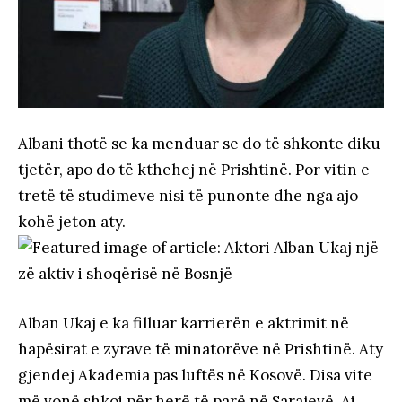
Albani thotë se ka menduar se do të shkonte diku
tjetër, apo do të kthehej në Prishtinë. Por vitin e
tretë të studimeve nisi të punonte dhe nga ajo
kohë jeton aty.
Alban Ukaj e ka filluar karrierën e aktrimit në
hapësirat e zyrave të minatorëve në Prishtinë. Aty
gjendej Akademia pas luftës në Kosovë. Disa vite
më vonë shkoi për herë të parë në Sarajevë. Ai