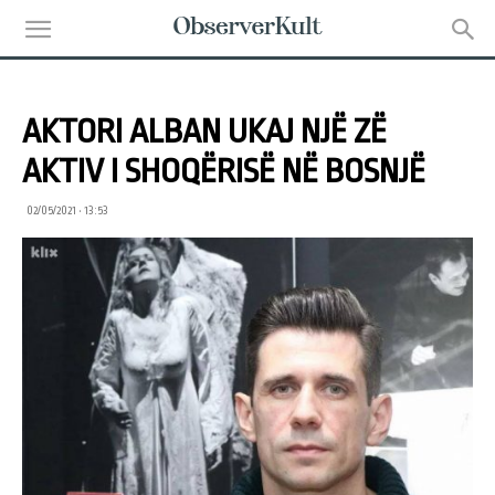
AKTORI ALBAN UKAJ NJË ZË
AKTIV I SHOQËRISË NË BOSNJË
02/05/2021 • 13:53