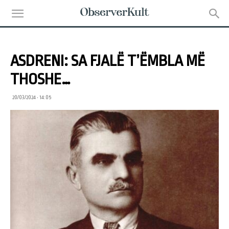
ASDRENI: SA FJALË T’ËMBLA MË
THOSHE…
20/03/2024 • 14:05