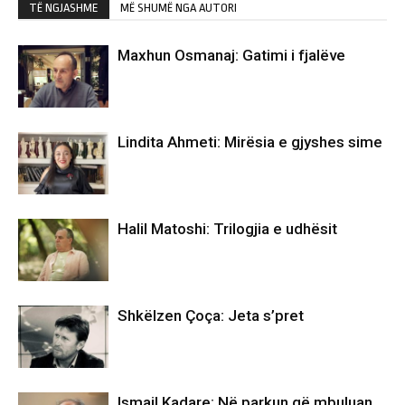
TË NGJASHME
MË SHUMË NGA AUTORI
Maxhun Osmanaj: Gatimi i fjalëve
Lindita Ahmeti: Mirësia e gjyshes sime
Halil Matoshi: Trilogjia e udhësit
Shkëlzen Çoça: Jeta s’pret
Ismail Kadare: Në parkun që mbuluan