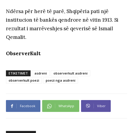
Ndërsa për herë të parë, Shqipëria pati një
institucion të bankës qendrore në vitin 1913. Si
rezultat i marrëveshjes së qeverisë së Ismail
Qemalit.
ObserverKult
ETIKETIMET
asdreni
observerkult asdreni
observerkult poezi
poezi nga asdreni
Facebook
WhatsApp
Viber