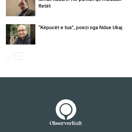
fletët
“Këpucët e tua”, poezi nga Ndue Ukaj