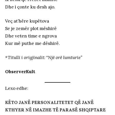
Dhe i çonte ku desh ajo.
Veç at’hëre kupëtova
Se je zemër plot mëshirë
Dhe veten time e ngrova
Kur më puthe me dëshirë.
*Titulli i origjinalit: “Një orë lumturie”
ObserverKult
Lexo edhe
:
KËTO JANË PERSONALITETET QË JANË
KTHYER NË IMAZHE TË PARASË SHQIPTARE