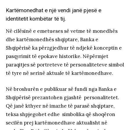
Kartëmonedhat e një vendi janë pjesë e
identitetit kombëtar të tij.
Në cilësinë e emetueses së vetme të monedhës
dhe kartëmonedhës shqiptare, Banka e
Shqipërisë ka përzgjedhur të ndjekë konceptin e
pasqyrimit të epokave historike. Nëpërmjet
paraqitjes së portreteve të personaliteteve simbol
të tyre në serinë aktuale të kartëmonedhave.
Në broshurën e publikuar së fundi nga Banka e
Shqipërisë prezantohen gjashtë personalitetet.
Që janë kthyer në imazhe të parasë shqiptare,
teksa shpjegohet edhe simbolika që shoqëron
secilën prej kartëmonedhave aktualisht në