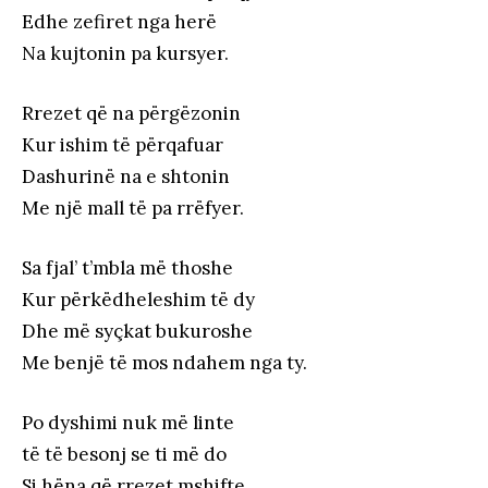
Edhe zefiret nga herë
Na kujtonin pa kursyer.
Rrezet që na përgëzonin
Kur ishim të përqafuar
Dashurinë na e shtonin
Me një mall të pa rrëfyer.
Sa fjal’ t’mbla më thoshe
Kur përkëdheleshim të dy
Dhe më syçkat bukuroshe
Me benjë të mos ndahem nga ty.
Po dyshimi nuk më linte
të të besonj se ti më do
Si hëna që rrezet mshifte