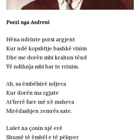
Poezi nga Asdreni
Hëna ndrinte porsi argjent
Kur ndë kopshtije bashkë vinim
Dhe me dorën mbi krahun tënd
Të ndihnja mbi bar te rrinim.
Ah, sa ëmbëlsirë ndjeva
Kur dorën ma zgjate
At’herë fare më s’ë msheva
Mirëdashjen zemrës sate.
Lulet na çonin një erë
Shumë të ëmbël e të pëlqyer