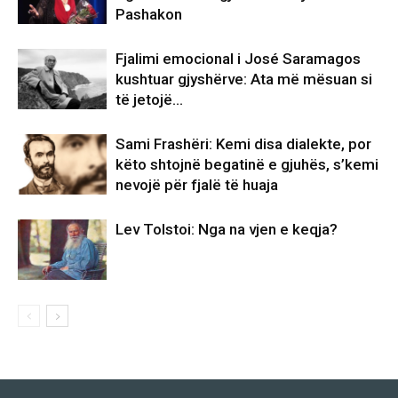
Pashakon
Fjalimi emocional i José Saramagos
kushtuar gjyshërve: Ata më mësuan si
të jetojë…
Sami Frashëri: Kemi disa dialekte, por
këto shtojnë begatinë e gjuhës, s’kemi
nevojë për fjalë të huaja
Lev Tolstoi: Nga na vjen e keqja?