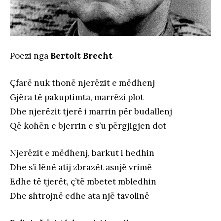
Poezi nga
Bertolt Brecht
Çfarë nuk thonë njerëzit e mëdhenj
Gjëra të pakuptimta, marrëzi plot
Dhe njerëzit tjerë i marrin për budallenj
Që kohën e bjerrin e s’u përgjigjen dot
Njerëzit e mëdhenj, barkut i hedhin
Dhe s’i lënë atij zbrazët asnjë vrimë
Edhe të tjerët, ç’të mbetet mbledhin
Dhe shtrojnë edhe ata një tavolinë