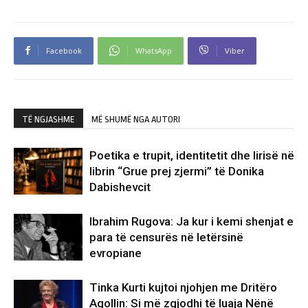
Facebook
WhatsApp
Viber
TË NGJASHME
MË SHUMË NGA AUTORI
Poetika e trupit, identitetit dhe lirisë në
librin “Grue prej zjermi” të Donika
Dabishevcit
Ibrahim Rugova: Ja kur i kemi shenjat e
para të censurës në letërsinë
evropiane
Tinka Kurti kujtoi njohjen me Dritëro
Agollin: Si më zgjodhi të luaja Nënë