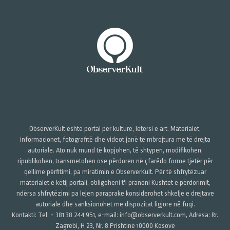
ObserverKult është portal për kulturë, letërsi e art. Materialet,
informacionet, fotografitë dhe videot janë të mbrojtura me të drejta
autoriale. Ato nuk mund të kopjohen, të shtypen, modifikohen,
ripublikohen, transmetohen ose përdoren në çfarëdo forme tjetër për
qëllime përfitimi, pa miratimin e ObserverKult. Për të shfrytëzuar
materialet e këtij portali, obligoheni t'i pranoni Kushtet e përdorimit,
ndërsa shfrytëzimi pa lejen paraprake konsiderohet shkelje e drejtave
autoriale dhe sanksionohet me dispozitat ligjore në fuqi.
Kontakti: Tel: + 381 38 244 951, e-mail: info@observerkult.com, Adresa: Rr.
Zagrebi, H 23, Nr. 8 Prishtinë 10000 Kosovë