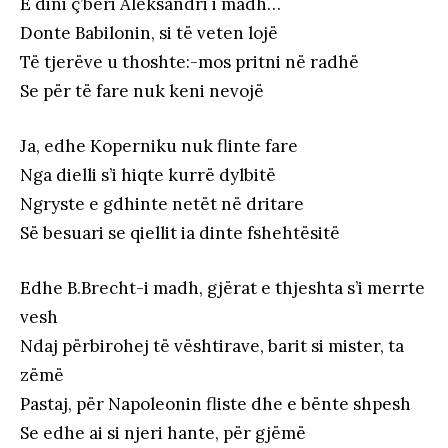
E dini ç’bëri Aleksandri i madh…
Donte Babilonin, si të veten lojë
Të tjerëve u thoshte:-mos pritni në radhë
Se për të fare nuk keni nevojë
Ja, edhe Koperniku nuk flinte fare
Nga dielli s’i hiqte kurrë dylbitë
Ngryste e gdhinte netët në dritare
Së besuari se qiellit ia dinte fshehtësitë
Edhe B.Brecht-i madh, gjërat e thjeshta s’i merrte
vesh
Ndaj përbirohej të vështirave, barit si mister, ta
zëmë
Pastaj, për Napoleonin fliste dhe e bënte shpesh
Se edhe ai si njeri hante, për gjëmë