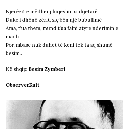
Njerëzit e mëdhenj hiqeshin si dijetarë
Duke i dhënë zërit, siç bën një bubullimë
Ama, t’ua them, mund t’ua falni atyre nderimin e
madh
Por, mbase nuk duhet të keni tek ta aq shumë
besim…
Në shqip:
Besim Zymberi
ObserverKult