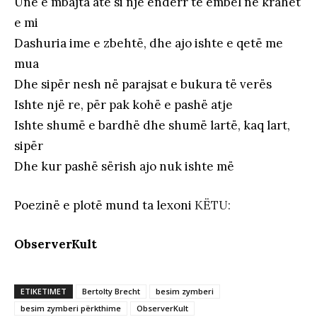
Unë e mbajta atë si një ëndërr të ëmbël në krahët
e mi
Dashuria ime e zbehtë, dhe ajo ishte e qetë me
mua
Dhe sipër nesh në parajsat e bukura të verës
Ishte një re, për pak kohë e pashë atje
Ishte shumë e bardhë dhe shumë lartë, kaq lart,
sipër
Dhe kur pashë sërish ajo nuk ishte më
Poezinë e plotë mund ta lexoni
KËTU:
ObserverKult
ETIKETIMET
Bertolty Brecht
besim zymberi
besim zymberi përkthime
ObserverKult