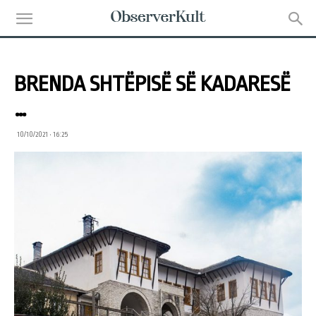
BRENDA SHTËPISË SË KADARESË
…
10/10/2021 • 16:25