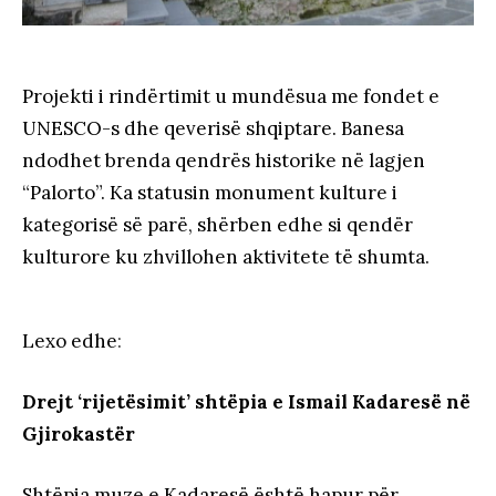
Projekti i rindërtimit u mundësua me fondet e
UNESCO-s dhe qeverisë shqiptare. Banesa
ndodhet brenda qendrës historike në lagjen
“Palorto”. Ka statusin monument kulture i
kategorisë së parë, shërben edhe si qendër
kulturore ku zhvillohen aktivitete të shumta.
Lexo edhe
:
Drejt ‘rijetësimit’ shtëpia e Ismail Kadaresë në
Gjirokastër
Shtëpia muze e Kadaresë është hapur për