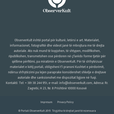
ObserverKult është portal për kulturë, letërsi e art. Materialet,
informacionet, fotografitë dhe videot janë të mbrojtura me të drejta
autoriale. Ato nuk mund të kopjohen, të shtypen, modifikohen,
ripublikohen, transmetohen ose përdoren në çfarëdo forme tjetër për
qëllime përfitimi, pa miratimin e ObserverKult. Për të shfrytëzuar
materialet e këtij portali, obligoheni t'i pranoni Kushtet e përdorimit,
ndërsa shfrytëzimi pa lejen paraprake konsiderohet shkelje e drejtave
autoriale dhe sanksionohet me dispozitat ligjore në fuqi.
Kontakti: Tel: + 381 38 244 951, e-mail: info@observerkult.com, Adresa: Rr.
Zagrebi, H 23, Nr. 8 Prishtinë 10000 Kosovë
Impresum
Privacy Policy
© Portali ObserverKult 2019. Të gjitha të drejtat janë të rezervuara