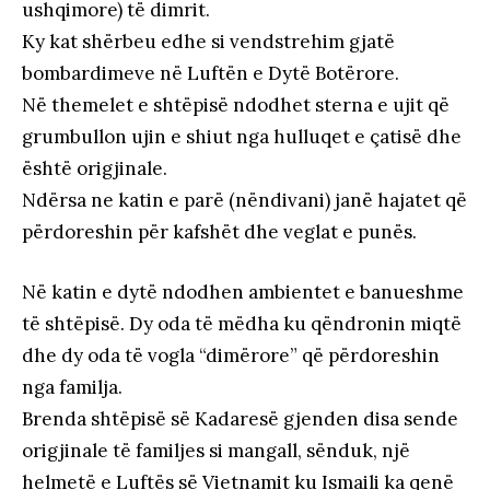
ushqimore) të dimrit.
Ky kat shërbeu edhe si vendstrehim gjatë
bombardimeve në Luftën e Dytë Botërore.
Në themelet e shtëpisë ndodhet sterna e ujit që
grumbullon ujin e shiut nga hulluqet e çatisë dhe
është origjinale.
Ndërsa ne katin e parë (nëndivani) janë hajatet që
përdoreshin për kafshët dhe veglat e punës.
Në katin e dytë ndodhen ambientet e banueshme
të shtëpisë. Dy oda të mëdha ku qëndronin miqtë
dhe dy oda të vogla “dimërore” që përdoreshin
nga familja.
Brenda shtëpisë së Kadaresë gjenden disa sende
origjinale të familjes si mangall, sënduk, një
helmetë e Luftës së Vietnamit ku Ismaili ka qenë