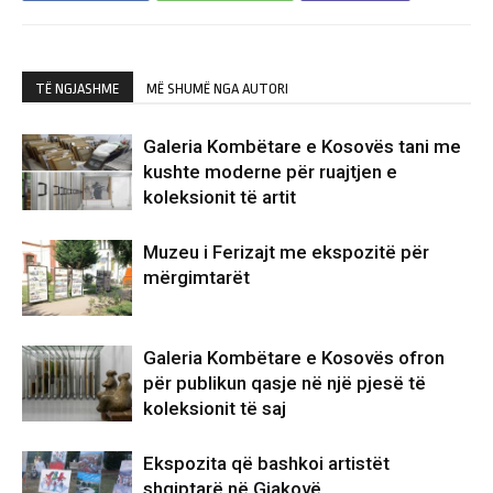
TË NGJASHME
MË SHUMË NGA AUTORI
Galeria Kombëtare e Kosovës tani me
kushte moderne për ruajtjen e
koleksionit të artit
Muzeu i Ferizajt me ekspozitë për
mërgimtarët
Galeria Kombëtare e Kosovës ofron
për publikun qasje në një pjesë të
koleksionit të saj
Ekspozita që bashkoi artistët
shqiptarë në Gjakovë