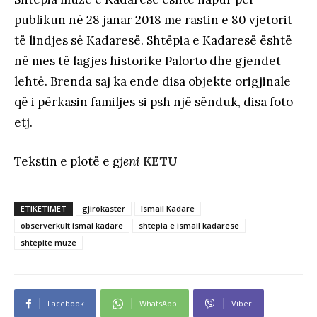
publikun në 28 janar 2018 me rastin e 80 vjetorit
të lindjes së Kadaresë. Shtëpia e Kadaresë është
në mes të lagjes historike Palorto dhe gjendet
lehtë. Brenda saj ka ende disa objekte origjinale
që i përkasin familjes si psh një sënduk, disa foto
etj.
Tekstin e plotë e g
jeni
KETU
ETIKETIMET
gjirokaster
Ismail Kadare
observerkult ismai kadare
shtepia e ismail kadarese
shtepite muze
Facebook
WhatsApp
Viber