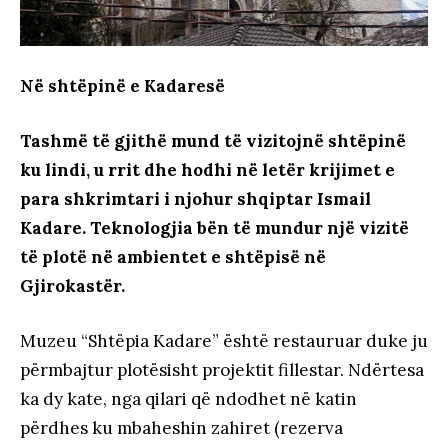
Në shtëpinë e Kadaresë
Tashmë të gjithë mund të vizitojnë shtëpinë
ku lindi, u rrit dhe hodhi në letër krijimet e
para shkrimtari i njohur shqiptar Ismail
Kadare. Teknologjia bën të mundur një vizitë
të plotë në ambientet e shtëpisë në
Gjirokastër.
Muzeu “Shtëpia Kadare” është restauruar duke ju
përmbajtur plotësisht projektit fillestar. Ndërtesa
ka dy kate, nga qilari që ndodhet në katin
përdhes ku mbaheshin zahiret (rezerva