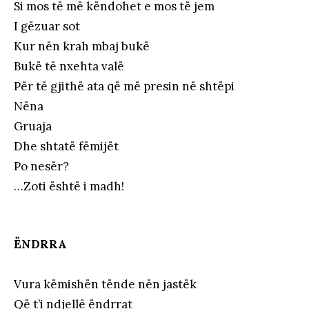
Si mos të më këndohet e mos të jem
I gëzuar sot
Kur nën krah mbaj bukë
Bukë të nxehta valë
Për të gjithë ata që më presin në shtëpi
Nëna
Gruaja
Dhe shtatë fëmijët
Po nesër?
…Zoti është i madh!
ËNDRRA
Vura këmishën tënde nën jastëk
Që t’i ndjellë ëndrrat