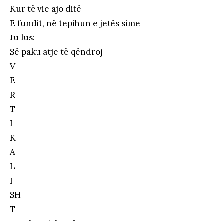
Kur të vie ajo ditë
E fundit, në tepihun e jetës sime
Ju lus:
Së paku atje të qëndroj
V
E
R
T
I
K
A
L
I
SH
T