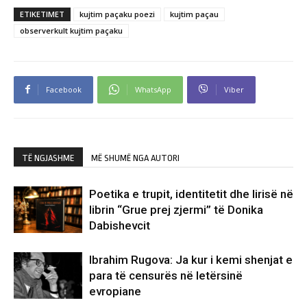
ETIKETIMET
kujtim paçaku poezi
kujtim paçau
observerkult kujtim paçaku
Facebook
WhatsApp
Viber
TË NGJASHME
MË SHUMË NGA AUTORI
Poetika e trupit, identitetit dhe lirisë në
librin “Grue prej zjermi” të Donika
Dabishevcit
Ibrahim Rugova: Ja kur i kemi shenjat e
para të censurës në letërsinë
evropiane