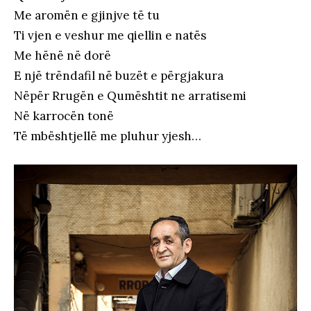
Me aromën e gjinjve të tu
Ti vjen e veshur me qiellin e natës
Me hënë në dorë
E një trëndafil në buzët e përgjakura
Nëpër Rrugën e Qumështit ne arratisemi
Në karrocën tonë
Të mbështjellë me pluhur yjesh…