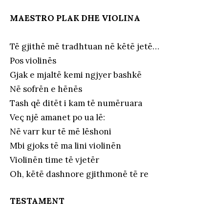
MAESTRO PLAK DHE VIOLINA
Të gjithë më tradhtuan në këtë jetë…
Pos violinës
Gjak e mjaltë kemi ngjyer bashkë
Në sofrën e hënës
Tash që ditët i kam të numëruara
Veç një amanet po ua lë:
Në varr kur të më lëshoni
Mbi gjoks të ma lini violinën
Violinën time të vjetër
Oh, këtë dashnore gjithmonë të re
TESTAMENT