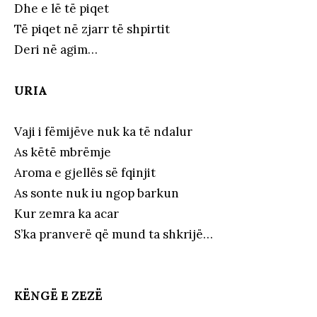
Dhe e lë të piqet
Të piqet në zjarr të shpirtit
Deri në agim…
URIA
Vaji i fëmijëve nuk ka të ndalur
As këtë mbrëmje
Aroma e gjellës së fqinjit
As sonte nuk iu ngop barkun
Kur zemra ka acar
S’ka pranverë që mund ta shkrijë…
KËNGË E ZEZË