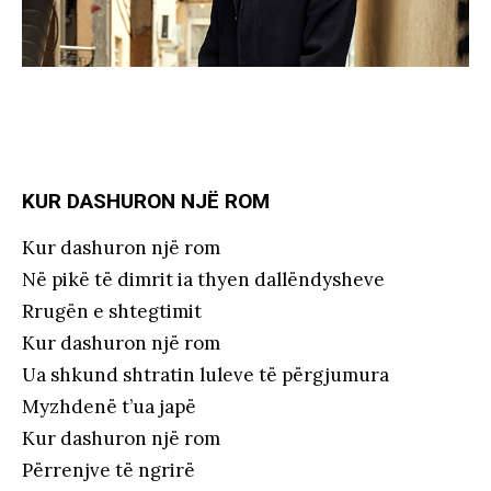
KUR DASHURON NJË ROM
Kur dashuron një rom
Në pikë të dimrit ia thyen dallëndysheve
Rrugën e shtegtimit
Kur dashuron një rom
Ua shkund shtratin luleve të përgjumura
Myzhdenë t’ua japë
Kur dashuron një rom
Përrenjve të ngrirë