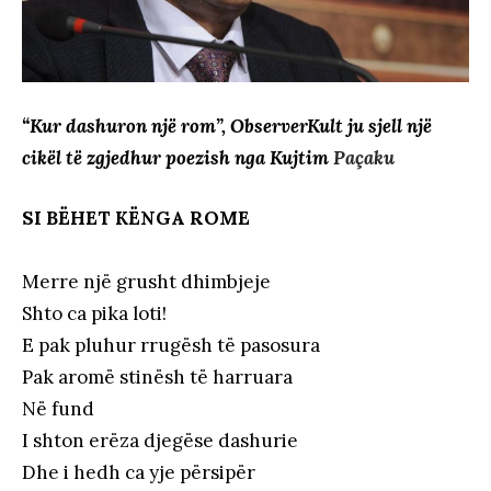
“Kur dashuron një rom”, ObserverKult ju sjell një
cikël të zgjedhur poezish nga Kujtim
Paçaku
SI BËHET KËNGA ROME
Merre një grusht dhimbjeje
Shto ca pika loti!
E pak pluhur rrugësh të pasosura
Pak aromë stinësh të harruara
Në fund
I shton erëza djegëse dashurie
Dhe i hedh ca yje përsipër