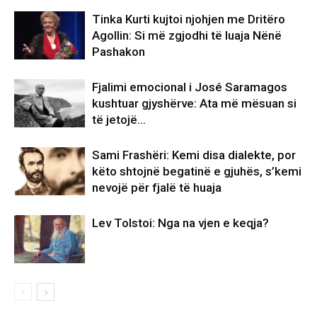
Tinka Kurti kujtoi njohjen me Dritëro
Agollin: Si më zgjodhi të luaja Nënë
Pashakon
Fjalimi emocional i José Saramagos
kushtuar gjyshërve: Ata më mësuan si
të jetojë…
Sami Frashëri: Kemi disa dialekte, por
këto shtojnë begatinë e gjuhës, s’kemi
nevojë për fjalë të huaja
Lev Tolstoi: Nga na vjen e keqja?