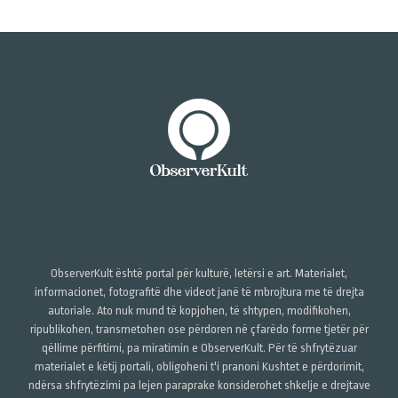
ObserverKult është portal për kulturë, letërsi e art. Materialet,
informacionet, fotografitë dhe videot janë të mbrojtura me të drejta
autoriale. Ato nuk mund të kopjohen, të shtypen, modifikohen,
ripublikohen, transmetohen ose përdoren në çfarëdo forme tjetër për
qëllime përfitimi, pa miratimin e ObserverKult. Për të shfrytëzuar
materialet e këtij portali, obligoheni t'i pranoni Kushtet e përdorimit,
ndërsa shfrytëzimi pa lejen paraprake konsiderohet shkelje e drejtave