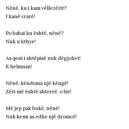
Nënë, ku i kam vëllezërit?
I kanë vrarë!
Po babai ku është, nënë?
Nuk u kthye!
As qeni i shtëpisë nuk dëgjohet!
E helmuan!
Nënë, këndoma një këngë!
Zëri më është shterrë, o bir!
Më jep pak bukë, nënë!
Nuk kemi as edhe një dromcë!