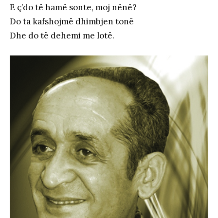
E ç’do të hamë sonte, moj nënë?
Do ta kafshojmë dhimbjen tonë
Dhe do të dehemi me lotë.