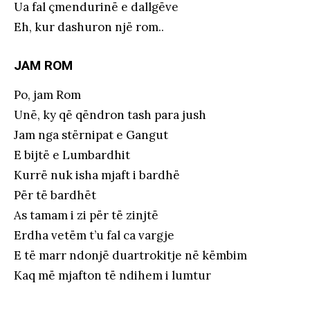
Ua fal çmendurinë e dallgëve
Eh, kur dashuron një rom..
JAM ROM
Po, jam Rom
Unë, ky që qëndron tash para jush
Jam nga stërnipat e Gangut
E bijtë e Lumbardhit
Kurrë nuk isha mjaft i bardhë
Për të bardhët
As tamam i zi për të zinjtë
Erdha vetëm t’u fal ca vargje
E të marr ndonjë duartrokitje në këmbim
Kaq më mjafton të ndihem i lumtur