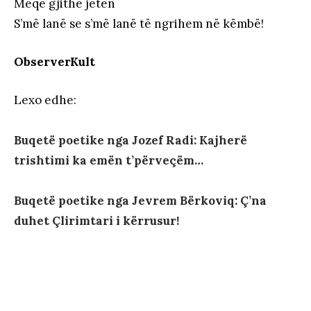
Meqë gjithë jetën
S’më lanë se s’më lanë të ngrihem në këmbë!
ObserverKult
Lexo edhe:
Buqetë poetike nga Jozef Radi: Kajherë
trishtimi ka emën t’përveçëm…
Buqetë poetike nga Jevrem Bërkoviq: Ç’na
duhet Çlirimtari i kërrusur!