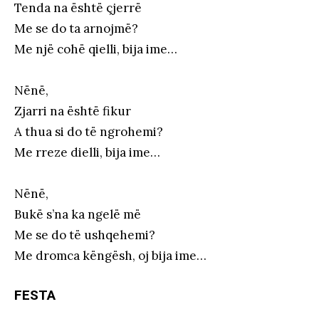
Tenda na është çjerrë
Me se do ta arnojmë?
Me një cohë qielli, bija ime…
Nënë,
Zjarri na është fikur
A thua si do të ngrohemi?
Me rreze dielli, bija ime…
Nënë,
Bukë s’na ka ngelë më
Me se do të ushqehemi?
Me dromca këngësh, oj bija ime…
FESTA