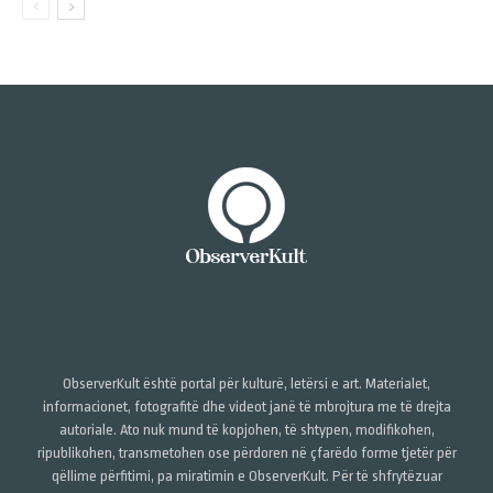
ObserverKult është portal për kulturë, letërsi e art. Materialet,
informacionet, fotografitë dhe videot janë të mbrojtura me të drejta
autoriale. Ato nuk mund të kopjohen, të shtypen, modifikohen,
ripublikohen, transmetohen ose përdoren në çfarëdo forme tjetër për
qëllime përfitimi, pa miratimin e ObserverKult. Për të shfrytëzuar