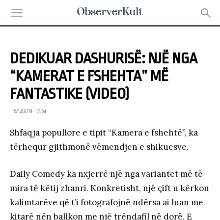
DEDIKUAR DASHURISË: NJË NGA
“KAMERAT E FSHEHTA” MË
FANTASTIKE (VIDEO)
15/12/2019 • 17:54
Shfaqja popullore e tipit “Kamera e fshehtë”, ka
tërhequr gjithmonë vëmendjen e shikuesve.
Daily Comedy ka nxjerrë një nga variantet më të
mira të këtij zhanri. Konkretisht, një çift u kërkon
kalimtarëve që t’i fotografojnë ndërsa ai luan me
kitarë nën ballkon me një trëndafil në dorë. E