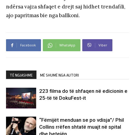
ndërsa vajza shfaqet e drejt saj hidhet trendafili,
ajo papritmas bie nga ballkoni.
Facebook
WhatsApp
Viber
TË NGJASHME
MË SHUMË NGA AUTORI
223 filma do të shfaqen në edicionin e
25-të të DokuFest-it
“Fëmijët menduan se po vdisja”/ Phil
Collins rrëfen shtatë muajt në spital
dhe betejën…