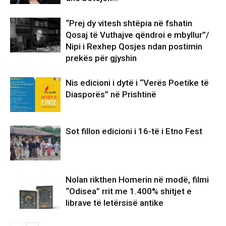
“Prej dy vitesh shtëpia në fshatin
Qosaj të Vuthajve qëndroi e mbyllur”/
Nipi i Rexhep Qosjes ndan postimin
prekës për gjyshin
Nis edicioni i dytë i “Verës Poetike të
Diasporës” në Prishtinë
Sot fillon edicioni i 16-të i Etno Fest
Nolan rikthen Homerin në modë, filmi
“Odisea” rrit me 1.400% shitjet e
librave të letërsisë antike