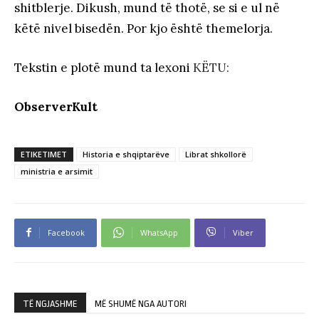
shitblerje. Dikush, mund të thotë, se si e ul në
këtë nivel bisedën. Por kjo është themelorja.
Tekstin e plotë mund ta lexoni
KËTU:
ObserverKult
ETIKETIMET
Historia e shqiptarëve
Librat shkollorë
ministria e arsimit
Facebook
WhatsApp
Viber
TË NGJASHME
MË SHUMË NGA AUTORI