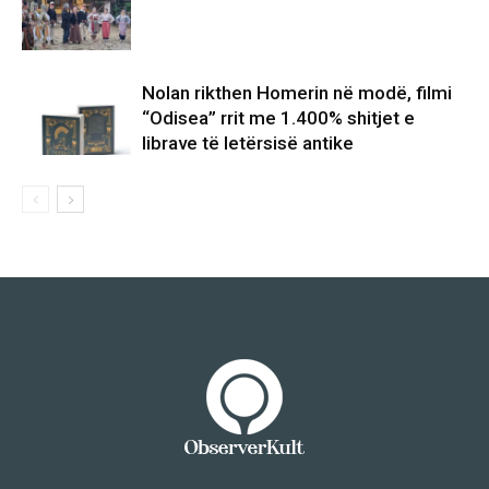
Nolan rikthen Homerin në modë, filmi
“Odisea” rrit me 1.400% shitjet e
librave të letërsisë antike