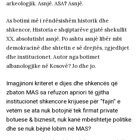
arkeologjik. Asnjë. ASA
?
Asnjë.
As botimi më i rëndësishëm historik dhe
shkencor, Historia e shqiptarëve gjatë shekullit
XX, absolutisht asnjë. Po ashtu asnjë libër mbi
demokracinë dhe shtetin e së drejtës, zgjedhjet
dhe institucionet. Autor nga botimet
albanologjike në Kosovë? Jo dhe jo.
Imagjinoni kriteret e dijes dhe shkencës që
zbaton MAS sa refuzon apriori të gjitha
institucionet shkencore krijuese për “fajin” e
vetëm se ata nuk botojnë tek firmat private
botuese & biznesit, nuk kanë mbështetje politike
dhe se nuk bëjnë lobim në MAS?