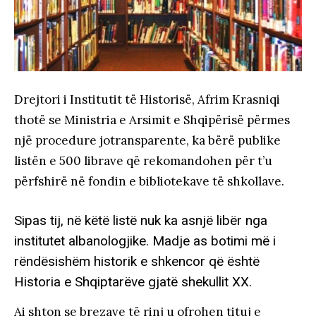
Drejtori i Institutit të Historisë, Afrim Krasniqi
thotë se Ministria e Arsimit e Shqipërisë përmes
një procedure jotransparente, ka bërë publike
listën e 500 librave që rekomandohen për t’u
përfshirë në fondin e bibliotekave të shkollave.
Sipas tij, në këtë listë nuk ka asnjë libër nga
institutet albanologjike. Madje as botimi më i
rëndësishëm historik e shkencor që është
Historia e Shqiptarëve gjatë shekullit XX.
Ai shton se brezave të rinj u ofrohen tituj e