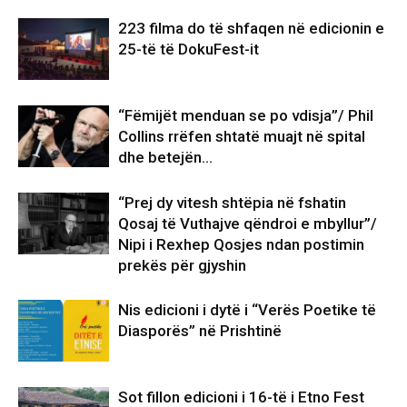
223 filma do të shfaqen në edicionin e
25-të të DokuFest-it
“Fëmijët menduan se po vdisja”/ Phil
Collins rrëfen shtatë muajt në spital
dhe betejën…
“Prej dy vitesh shtëpia në fshatin
Qosaj të Vuthajve qëndroi e mbyllur”/
Nipi i Rexhep Qosjes ndan postimin
prekës për gjyshin
Nis edicioni i dytë i “Verës Poetike të
Diasporës” në Prishtinë
Sot fillon edicioni i 16-të i Etno Fest