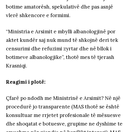
botime amatorësh, spekulativë dhe pas asnjë
vlerë shkencore e formimi.
“Ministria e Arsimit e mbylli albanologjinë por
aktet kundër saj nuk mund të shkojnë deri tek
censurimi dhe refuzimi zyrtar dhe në bllok i
botimeve albanologjike”, thotë mes të tjerash
Krasniqi.
Reagimi i plotë:
Çfarë po ndodh me Ministrinë e Arsimit? Në një
procedurë jo transparente (MAS thotë se është
konsultuar me rrjetet profesionale të mësuesve
dhe shoqatat e botuesve, grupime ne dyshime te