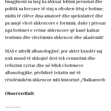
Imagjinoni sa larg ka shkuar lobimi personal dhe
politik sa brezave të rinj u ofrohen tituj e botime,
midis të cilëve disa amatorë dhe spekulativë dhe
pa asnjë vlerë shkencore e formimi, duke i privuar
nga botimet e vetme shkencore që kanë kaluar
testimin dhe vlerësimin shkencor dhe akademik!
MAS e mbylli albanologjinë, por aktet kundër saj
nuk mund të shkojnë deri tek censurimi dhe
refuzimi zyrtar dhe në bllok i botimeve
albanologjike, përfshirë tekstin më të
rëndësishëm shkencor mbi historinë./Balkanweb
ObserverKult
————–