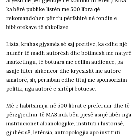
aryeshme për gjendje në konflikt interesi), MAS
ka bërë publike listën me 500 libra që
rekomandohen për t’u përfshirë në fondin e
bibliotekave të shkollave.
Lista, krahas gjysmës së saj pozitive, ka edhe një
numër të madh autorësh dhe botimesh me natyrë
marketingu, të botuara me qëllim audience, pa
asnjë filter shkencor dhe kryesisht me autorë
amatorë, siç përmban edhe tituj me sponsorizim
politik, nga autorë e shtëpi botuese.
Më e habitshmja, në 500 librat e preferuar dhe të
përzgjedhur të MAS nuk bën pjesë asnjë libër nga
institucionet albanologjike, instituti i historisë,
gjuhësisë, letërsia, antropologjia apo instituti