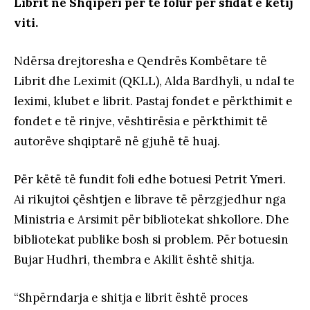
Librit në Shqipëri për të folur për sfidat e këtij
viti.
Ndërsa drejtoresha e Qendrës Kombëtare të
Librit dhe Leximit (QKLL), Alda Bardhyli, u ndal te
leximi, klubet e librit. Pastaj fondet e përkthimit e
fondet e të rinjve, vështirësia e përkthimit të
autorëve shqiptarë në gjuhë të huaj.
Për këtë të fundit foli edhe botuesi Petrit Ymeri.
Ai rikujtoi çështjen e librave të përzgjedhur nga
Ministria e Arsimit për bibliotekat shkollore. Dhe
bibliotekat publike bosh si problem. Për botuesin
Bujar Hudhri, thembra e Akilit është shitja.
“Shpërndarja e shitja e librit është proces