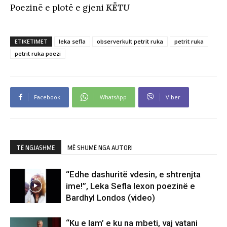
Poezinë e plotë e gjeni
KËTU
ETIKETIMET
leka sefla
observerkult petrit ruka
petrit ruka
petrit ruka poezi
Facebook
WhatsApp
Viber
TË NGJASHME
MË SHUMË NGA AUTORI
“Edhe dashuritë vdesin, e shtrenjta
ime!”, Leka Sefla lexon poezinë e
Bardhyl Londos (video)
“Ku e lam’ e ku na mbeti, vaj vatani