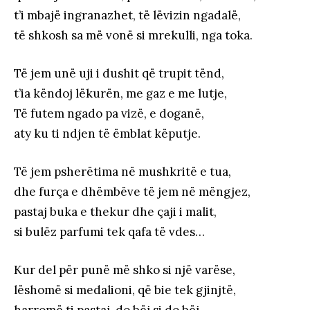
t’i mbajë ingranazhet, të lëvizin ngadalë,
të shkosh sa më vonë si mrekulli, nga toka.
Të jem unë uji i dushit që trupit tënd,
t’ia këndoj lëkurën, me gaz e me lutje,
Të futem ngado pa vizë, e doganë,
aty ku ti ndjen të ëmblat këputje.
Të jem psherëtima në mushkritë e tua,
dhe furça e dhëmbëve të jem në mëngjez,
pastaj buka e thekur dhe çaji i malit,
si bulëz parfumi tek qafa të vdes…
Kur del për punë më shko si një varëse,
lëshomë si medalioni, që bie tek gjinjtë,
harromë ti pastaj, do bëj si do bëj,