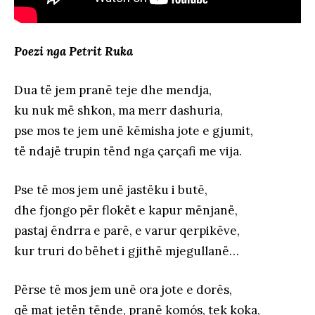
Poezi nga Petrit Ruka
Dua të jem pranë teje dhe mendja,
ku nuk më shkon, ma merr dashuria,
pse mos te jem unë këmisha jote e gjumit,
të ndajë trupin tënd nga çarçafi me vija.
Pse të mos jem unë jastëku i butë,
dhe fjongo për flokët e kapur mënjanë,
pastaj ëndrra e parë, e varur qerpikëve,
kur truri do bëhet i gjithë mjegullanë…
Përse të mos jem unë ora jote e dorës,
që mat jetën tënde, pranë komós, tek koka,