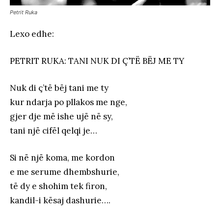
Petrit Ruka
Lexo edhe:
PETRIT RUKA: TANI NUK DI Ç’TË BËJ ME TY
Nuk di ç’të bëj tani me
ty
kur ndarja po pllakos me nge,
gjer dje më ishe ujë në sy,
tani një cifël qelqi je…
Si në një koma, me kordon
e me serume dhembshurie,
të dy e shohim tek firon,
kandil-i kësaj dashurie….