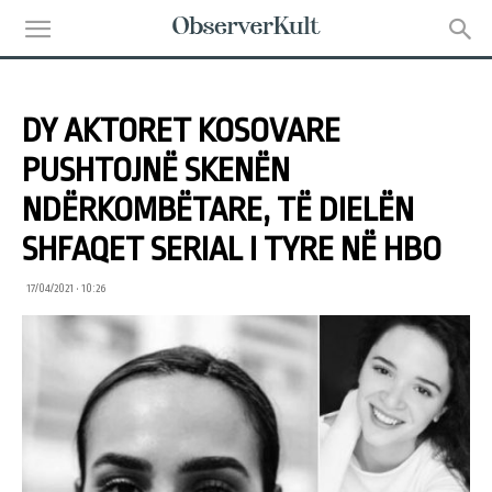
DY AKTORET KOSOVARE
PUSHTOJNË SKENËN
NDËRKOMBËTARE, TË DIELËN
SHFAQET SERIAL I TYRE NË HBO
17/04/2021 • 10:26