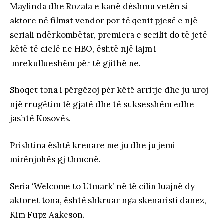
Maylinda dhe Rozafa e kanë dëshmu vetën si
aktore në filmat vendor por të qenit pjesë e një
seriali ndërkombëtar, premiera e secilit do të jetë
këtë të dielë ne HBO, është një lajm i
mrekullueshëm për të gjithë ne.
Shoqet tona i përgëzoj për këtë arritje dhe ju uroj
një rrugëtim të gjatë dhe të suksesshëm edhe
jashtë Kosovës.
Prishtina është krenare me ju dhe ju jemi
mirënjohës gjithmonë.
Seria ‘Welcome to Utmark’ në të cilin luajnë dy
aktoret tona, është shkruar nga skenaristi danez,
Kim Fupz Aakeson.