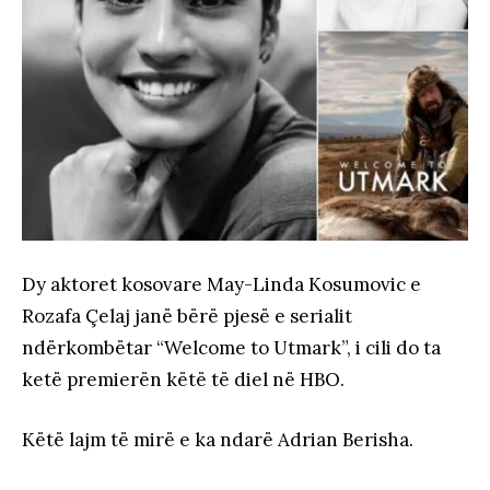
Dy aktoret kosovare May-Linda Kosumovic e
Rozafa Çelaj janë bërë pjesë e serialit
ndërkombëtar “Welcome to Utmark”, i cili do ta
ketë premierën këtë të diel në HBO.
Këtë lajm të mirë e ka ndarë Adrian Berisha.