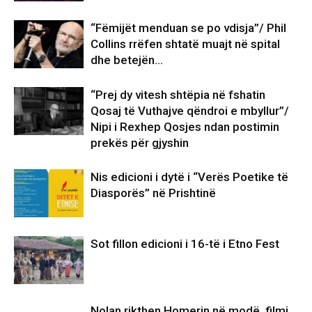
“Fëmijët menduan se po vdisja”/ Phil
Collins rrëfen shtatë muajt në spital
dhe betejën…
“Prej dy vitesh shtëpia në fshatin
Qosaj të Vuthajve qëndroi e mbyllur”/
Nipi i Rexhep Qosjes ndan postimin
prekës për gjyshin
Nis edicioni i dytë i “Verës Poetike të
Diasporës” në Prishtinë
Sot fillon edicioni i 16-të i Etno Fest
Nolan rikthen Homerin në modë, filmi