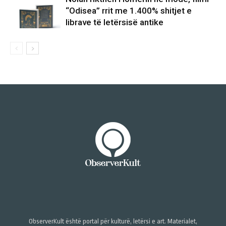
“Odisea” rrit me 1.400% shitjet e
librave të letërsisë antike
ObserverKult është portal për kulturë, letërsi e art. Materialet,