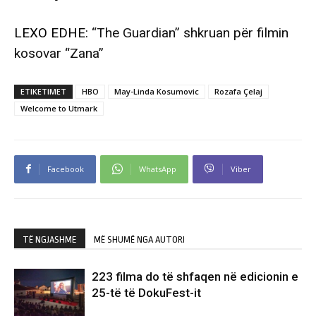
LEXO EDHE:
“The Guardian” shkruan për filmin
kosovar “Zana”
ETIKETIMET
HBO
May-Linda Kosumovic
Rozafa Çelaj
Welcome to Utmark
Facebook
WhatsApp
Viber
TË NGJASHME
MË SHUMË NGA AUTORI
223 filma do të shfaqen në edicionin e
25-të të DokuFest-it