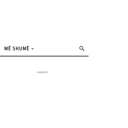
MË SHUMË
reklamë