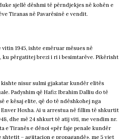
duke sjellë dëshmi të përndjekjes në kohën e
ëve Tiranas në Pavarësinë e vendit.
ë vitin 1945, ishte emëruar mësues në
u përgatitej brezi i ri i besimtarëve. Pikërisht
 kishte nisur sulmi gjakatar kundër elitës
uale. Padyshim që Hafiz Ibrahim Dalliu do të
së e kësaj elite, që do të ndëshkohej nga
 Enver Hoxha. Ai u arrestua në fillim të shkurtit
1948, dhe më 24 shkurt të atij viti, me vendim nr.
ata e Tiranës e dënoi «për faje penale kundër
e shtetit – agjitacion e propagandë», me 5 vjet