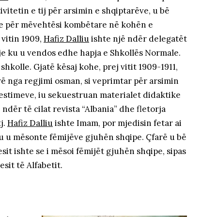
vitetin e tij për arsimin e shqiptarëve, u bë
nte për mëvehtësi kombëtare në kohën e
 vitin 1909,
Hafiz Dalliu
ishte një ndër delegatët
tje ku u vendos edhe hapja e Shkollës Normale.
hkolle. Gjatë kësaj kohe, prej vitit 1909-1911,
rë nga regjimi osman, si veprimtar për arsimin
estimeve, iu sekuestruan materialet didaktike
ndër të cilat revista “Albania” dhe fletorja
j.
Hafiz Dalliu
ishte Imam, por mjedisin fetar ai
 ku u mësonte fëmijëve gjuhën shqipe. Çfarë u bë
 ishte se i mësoi fëmijët gjuhën shqipe, sipas
esit të Alfabetit.