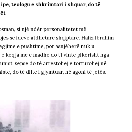
pe, teologu e shkrimtari i shquar, do të
tët
osman, si një ndër personalitetet më
pjes së ideve atdhetare shqiptare. Hafiz Ibrahim
regjime e pushtime, por asnjëherë nuk u
e keqja më e madhe do t’i vinte pikërisht nga
munist, sepse do të arrestohej e torturohej në
te, do të dilte i gjymtuar, në agoni të jetës.