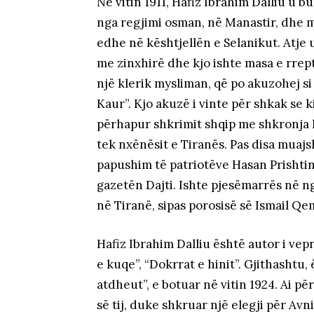
Në vitin 1911, Hafiz Ibrahim Dalliu u b
nga regjimi osman, në Manastir, dhe 
edhe në kështjellën e Selanikut. Atje 
me zinxhirë dhe kjo ishte masa e rrep
një klerik mysliman, që po akuzohej s
Kaur”. Kjo akuzë i vinte për shkak se k
përhapur shkrimit shqip me shkronja l
tek nxënësit e Tiranës. Pas disa muajs
papushim të patriotëve Hasan Prishtina
gazetën Dajti. Ishte pjesëmarrës në ng
në Tiranë, sipas porosisë së Ismail Qem
Hafiz Ibrahim Dalliu është autor i ve
e kuqe”, “Dokrrat e hinit”. Gjithashtu,
atdheut”, e botuar në vitin 1924. Ai pë
së tij, duke shkruar një elegji për Avn