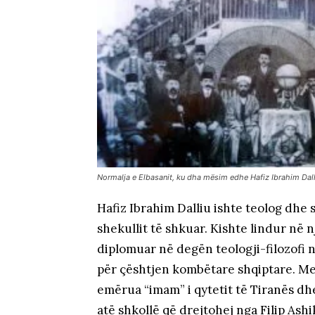
Normalja e Elbasanit, ku dha mësim edhe Hafiz Ibrahim Dall
Hafiz Ibrahim Dalliu ishte teolog dhe 
shekullit të shkuar. Kishte lindur në nj
diplomuar në degën teologji-filozofi n
për çështjen kombëtare shqiptare. Me 
emërua “imam” i qytetit të Tiranës dhe
atë shkollë që drejtohej nga
Filip Ash