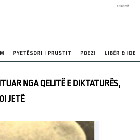
reklamë
AM
PYETËSORI I PRUSTIT
POEZI
LIBËR & IDE
MTUAR NGA QELITË E DIKTATURËS,
OI JETË