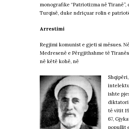
monografike “Patriotizma në Tiranë”, 
Turqisë, duke ndriçuar rolin e patriot
Arrestimi
Regjimi komunist e gjeti si mësues. N
Medresenë e Përgjithshme të Tiranës, k
në këtë kohë, në
Shqipëri,
intelekt
ishte pje
diktatori
të vitit 
67, Gjyk
popullit 