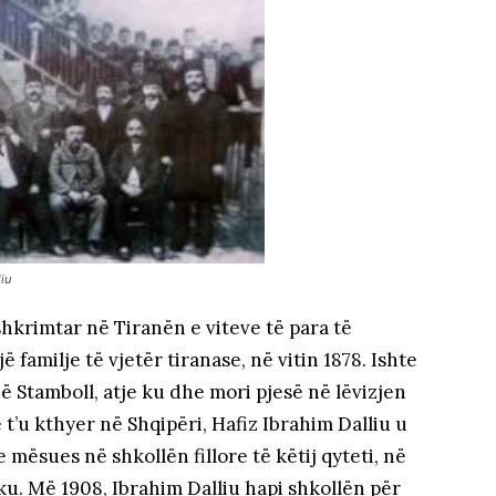
iu
shkrimtar në Tiranën e viteve të para të
ë familje të vjetër tiranase, në vitin 1878. Ishte
ë Stamboll, atje ku dhe mori pjesë në lëvizjen
t’u kthyer në Shqipëri, Hafiz Ibrahim Dalliu u
 mësues në shkollën fillore të këtij qyteti, në
iku
. Më 1908, Ibrahim Dalliu hapi shkollën për