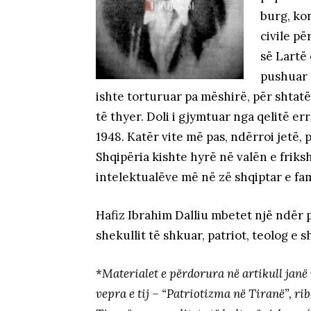
burg, ko
civile pë
së Lartë 
pushuar 
ishte torturuar pa mëshirë, për shtatë
të thyer. Doli i gjymtuar nga qelitë er
1948. Katër vite më pas, ndërroi jetë, 
Shqipëria kishte hyrë në valën e frik
intelektualëve më në zë shqiptar e fam
Hafiz Ibrahim Dalliu mbetet një ndër p
shekullit të shkuar, patriot, teolog e 
*
Materialet e përdorura në artikull janë
vepra e tij – “Patriotizma në Tiranë”, r