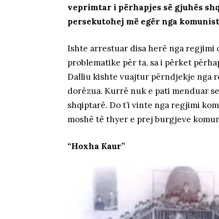
veprimtar i përhapjes së gjuhës shqi
persekutohej më egër nga komunis
Ishte arrestuar disa herë nga regjimi 
problematike për ta, sa i përket përha
Dalliu kishte vuajtur përndjekje nga 
dorëzua. Kurrë nuk e pati menduar se 
shqiptarë. Do t’i vinte nga regjimi ko
moshë të thyer e prej burgjeve komunis
“Hoxha Kaur”