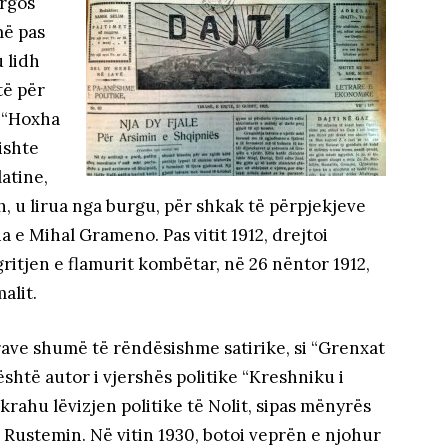
urgos
më pas
u lidh
të për
i “Hoxha
ishte
atine,
h, u lirua nga burgu, për shkak të përpjekjeve
 e Mihal Grameno. Pas vitit 1912, drejtoi
ritjen e flamurit kombëtar, në 26 nëntor 1912,
alit.
prave shumë të rëndësishme satirike, si “Grenxat
 është autor i vjershës politike “Kreshniku i
rkrahu lëvizjen politike të Nolit, sipas mënyrës
i Rustemin. Në vitin 1930, botoi veprën e njohur