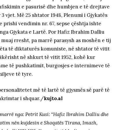
nfiskimin e pasurisë dhe humbjen e të drejtave
r 3 vjet. Më 25 shtator 1948, Plenumi i Gjykatës
e prishi vendimin nr. 67, sepse çështja ishte
nga Gjykata e Lartë. Por Hafiz Ibrahim Dalliu
 muaj rresht, pa marrë parasysh as moshën e tij
rëta të diktaturës komuniste, në shtator të vitit
pikërisht në shkurt të vitit 1952, kohë kur
shme të pushkatimit, burgosjes e internimeve të
iljeve të tyre.
ersonalitetet më të lartë të gjysmës së parë të
shkrimtar i shquar./
kujto.al
 marrë nga: Petrit Kusi: “Hafiz Ibrahim Dalliu dhe
ibotim nën kujdesin e Shoqatës Tirana, Imazh,