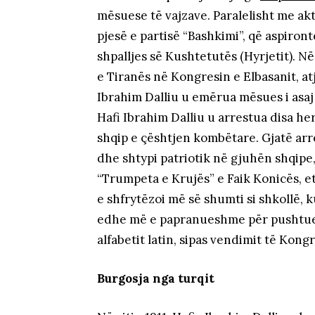
mësuese të vajzave. Paralelisht me akti
pjesë e partisë “Bashkimi”, që aspiro
shpalljes së Kushtetutës (Hyrjetit). Në
e Tiranës në Kongresin e Elbasanit, a
Ibrahim Dalliu u emërua mësues i asaj s
Hafi Ibrahim Dalliu u arrestua disa he
shqip e çështjen kombëtare. Gjatë arr
dhe shtypi patriotik në gjuhën shqipe, 
“Trumpeta e Krujës” e Faik Konicës, et
e shfrytëzoi më së shumti si shkollë,
edhe më e papranueshme për pushtuesit
alfabetit latin, sipas vendimit të Kongr
Burgosja nga turqit