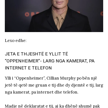
Lexo edhe
:
JETA E THJESHTË E YLLIT TË
“OPPENHEIMER”- LARG NGA KAMERAT, PA
INTERNET E TELEFON
Ylli i “Oppenheimer”, Cillian Murphy po bën një
jetë të qetë me gruan e tij dhe dy djemtë e tij, larg
nga kamerat, pa internet dhe telefon.
Madje në deklaratat e tij, ai ka dhënë shumë pak