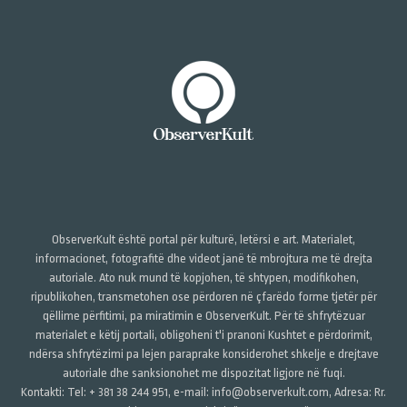
ObserverKult është portal për kulturë, letërsi e art. Materialet,
informacionet, fotografitë dhe videot janë të mbrojtura me të drejta
autoriale. Ato nuk mund të kopjohen, të shtypen, modifikohen,
ripublikohen, transmetohen ose përdoren në çfarëdo forme tjetër për
qëllime përfitimi, pa miratimin e ObserverKult. Për të shfrytëzuar
materialet e këtij portali, obligoheni t'i pranoni Kushtet e përdorimit,
ndërsa shfrytëzimi pa lejen paraprake konsiderohet shkelje e drejtave
autoriale dhe sanksionohet me dispozitat ligjore në fuqi.
Kontakti: Tel: + 381 38 244 951, e-mail: info@observerkult.com, Adresa: Rr.