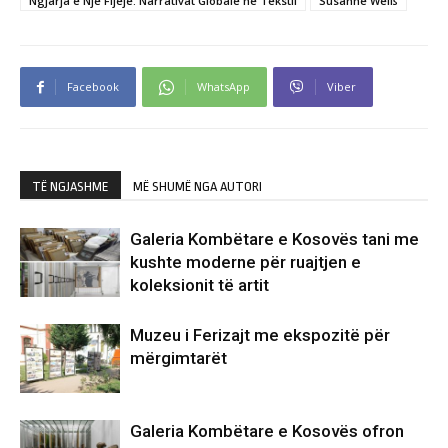
Ngjarja e Një Fijeje. Narrativat Globale në Tekstil
Susanne Weiß
Facebook
WhatsApp
Viber
TË NGJASHME
MË SHUMË NGA AUTORI
Galeria Kombëtare e Kosovës tani me
kushte moderne për ruajtjen e
koleksionit të artit
Muzeu i Ferizajt me ekspozitë për
mërgimtarët
Galeria Kombëtare e Kosovës ofron