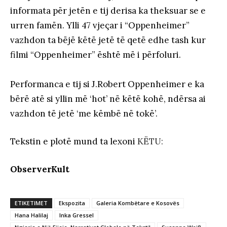
informata për jetën e tij derisa ka theksuar se e
urren famën. Ylli 47 vjeçar i “Oppenheimer”
vazhdon ta bëjë këtë jetë të qetë edhe tash kur
filmi “Oppenheimer” është më i përfoluri.
Performanca e tij si J.Robert Oppenheimer e ka
bërë atë si yllin më ‘hot’ në këtë kohë, ndërsa ai
vazhdon të jetë ‘me këmbë në tokë’.
Tekstin e plotë mund ta lexoni
KËTU:
ObserverKult
ETIKETIMET
Ekspozita
Galeria Kombëtare e Kosovës
Hana Halilaj
Inka Gressel