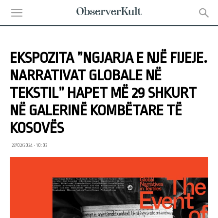
EKSPOZITA ”NGJARJA E NJË FIJEJE.
NARRATIVAT GLOBALE NË
TEKSTIL” HAPET MË 29 SHKURT
NË GALERINË KOMBËTARE TË
KOSOVËS
27/02/2024 • 10:03