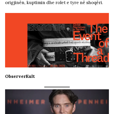
origjinën, kuptimin dhe rolet e tyre në shoqëri.
ObserverKult