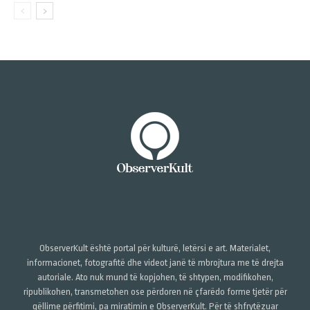
ObserverKult është portal për kulturë, letërsi e art. Materialet,
informacionet, fotografitë dhe videot janë të mbrojtura me të drejta
autoriale. Ato nuk mund të kopjohen, të shtypen, modifikohen,
ripublikohen, transmetohen ose përdoren në çfarëdo forme tjetër për
qëllime përfitimi, pa miratimin e ObserverKult. Për të shfrytëzuar