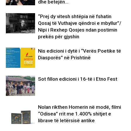
dhe betejën…
“Prej dy vitesh shtëpia në fshatin
Qosaj të Vuthajve qëndroi e mbyllur”/
Nipi i Rexhep Qosjes ndan postimin
prekës për gjyshin
Nis edicioni i dytë i “Verës Poetike të
Diasporës” në Prishtinë
Sot fillon edicioni i 16-të i Etno Fest
Nolan rikthen Homerin në modë, filmi
“Odisea” rrit me 1.400% shitjet e
librave të letërsisë antike