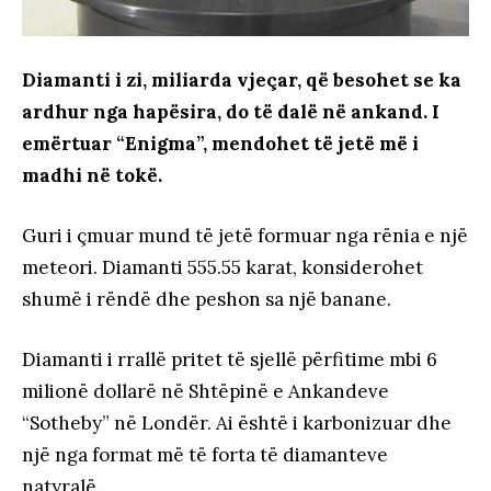
Diamanti i zi, miliarda vjeçar, që besohet se ka
ardhur nga hapësira, do të dalë në ankand. I
emërtuar “Enigma”, mendohet të jetë më i
madhi në tokë.
Guri i çmuar mund të jetë formuar nga rënia e një
meteori. Diamanti 555.55 karat, konsiderohet
shumë i rëndë dhe peshon sa një banane.
Diamanti i rrallë pritet të sjellë përfitime mbi 6
milionë dollarë në Shtëpinë e Ankandeve
“Sotheby” në Londër. Ai është i karbonizuar dhe
një nga format më të forta të diamanteve
natyralë.