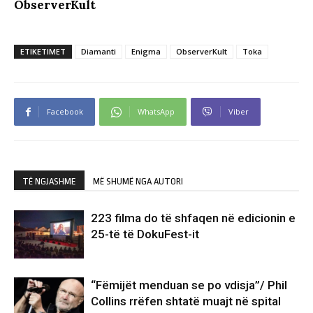
ObserverKult
ETIKETIMET
Diamanti
Enigma
ObserverKult
Toka
Facebook
WhatsApp
Viber
TË NGJASHME
MË SHUMË NGA AUTORI
223 filma do të shfaqen në edicionin e
25-të të DokuFest-it
“Fëmijët menduan se po vdisja”/ Phil
Collins rrëfen shtatë muajt në spital