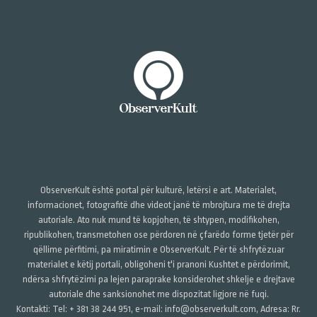
ObserverKult është portal për kulturë, letërsi e art. Materialet,
informacionet, fotografitë dhe videot janë të mbrojtura me të drejta
autoriale. Ato nuk mund të kopjohen, të shtypen, modifikohen,
ripublikohen, transmetohen ose përdoren në çfarëdo forme tjetër për
qëllime përfitimi, pa miratimin e ObserverKult. Për të shfrytëzuar
materialet e këtij portali, obligoheni t'i pranoni Kushtet e përdorimit,
ndërsa shfrytëzimi pa lejen paraprake konsiderohet shkelje e drejtave
autoriale dhe sanksionohet me dispozitat ligjore në fuqi.
Kontakti: Tel: + 381 38 244 951, e-mail: info@observerkult.com, Adresa: Rr.