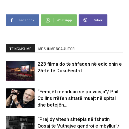
Facebook
WhatsApp
Viber
TË NGJASHME
MË SHUMË NGA AUTORI
223 filma do të shfaqen në edicionin e
25-të të DokuFest-it
“Fëmijët menduan se po vdisja”/ Phil
Collins rrëfen shtatë muajt në spital
dhe betejën…
“Prej dy vitesh shtëpia në fshatin
Qosaj të Vuthajve qëndroi e mbyllur”/