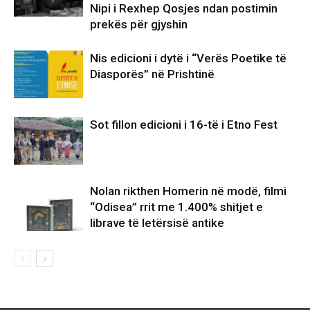
Nipi i Rexhep Qosjes ndan postimin
prekës për gjyshin
Nis edicioni i dytë i “Verës Poetike të
Diasporës” në Prishtinë
Sot fillon edicioni i 16-të i Etno Fest
Nolan rikthen Homerin në modë, filmi
“Odisea” rrit me 1.400% shitjet e
librave të letërsisë antike