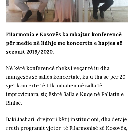
Filarmonia e Kosovës ka mbajtur konferencë
për medie në lidhje me koncertin e hapjes së
sezonit 2019/2020.
Në këtë konferencë theks i veçantë iu dha
mungesës së sallës koncertale, ku u tha se për 20
vjet koncerte të tilla mbahen në salla të
improvizuara, siç është Salla e Kuqe në Pallatin e
Rinisë.
Baki Jashari, drejtor i këtij institucioni, dha detaje
rreth programit vjetor të Filarmonisë së Kosovës,