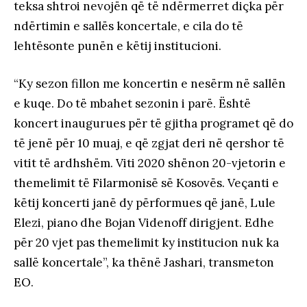
teksa shtroi nevojën që të ndërmerret diçka për
ndërtimin e sallës koncertale, e cila do të
lehtësonte punën e këtij institucioni.
“Ky sezon fillon me koncertin e nesërm në sallën
e kuqe. Do të mbahet sezonin i parë. Është
koncert inaugurues për të gjitha programet që do
të jenë për 10 muaj, e që zgjat deri në qershor të
vitit të ardhshëm. Viti 2020 shënon 20-vjetorin e
themelimit të Filarmonisë së Kosovës. Veçanti e
këtij koncerti janë dy përformues që janë, Lule
Elezi, piano dhe Bojan Videnoff dirigjent. Edhe
për 20 vjet pas themelimit ky institucion nuk ka
sallë koncertale”, ka thënë Jashari, transmeton
EO.