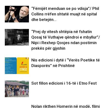
“Fëmijët menduan se po vdisja”/ Phil
Collins rrëfen shtatë muajt në spital
dhe betejën…
“Prej dy vitesh shtëpia në fshatin
Qosaj të Vuthajve qëndroi e mbyllur”/
Nipi i Rexhep Qosjes ndan postimin
prekës për gjyshin
Nis edicioni i dytë i “Verës Poetike të
Diasporës” në Prishtinë
Sot fillon edicioni i 16-të i Etno Fest
Nolan rikthen Homerin në modë, filmi