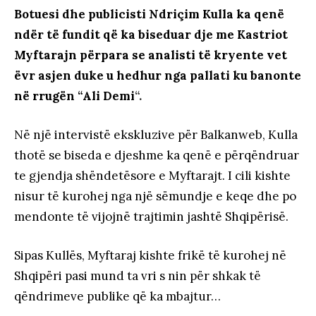
Botuesi dhe publicisti Ndriçim Kulla ka qenë
ndër të fundit që ka biseduar dje me Kastriot
Myftarajn përpara se analisti të kryente vet
ëvr asjen duke u hedhur nga pallati ku banonte
në rrugën “Ali Demi
“.
Në një intervistë ekskluzive për Balkanweb, Kulla
thotë se biseda e djeshme ka qenë e përqëndruar
te gjendja shëndetësore e Myftarajt. I cili kishte
nisur të kurohej nga një sëmundje e keqe dhe po
mendonte të vijojnë trajtimin jashtë Shqipërisë.
Sipas Kullës, Myftaraj kishte frikë të kurohej në
Shqipëri pasi mund ta vri s nin për shkak të
qëndrimeve publike që ka mbajtur…