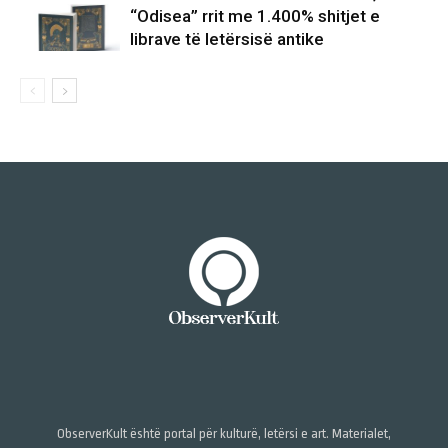
“Odisea” rrit me 1.400% shitjet e
librave të letërsisë antike
ObserverKult është portal për kulturë, letërsi e art. Materialet,