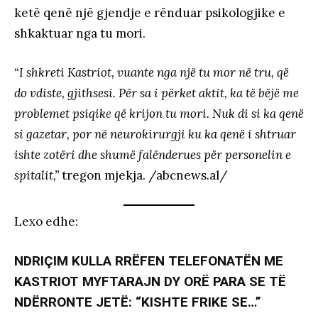
ketë qenë një gjendje e rënduar psikologjike e
shkaktuar nga tu mori.
“I shkreti Kastriot, vuante nga një tu mor në tru, që
do vdiste, gjithsesi. Për sa i përket aktit, ka të bëjë me
problemet psiqik
e
që krijon tu mori. Nuk di si ka qenë
si gazetar, por në neurokirurgji ku ka qenë i shtruar
ishte zotëri dhe shumë falënderues për personelin e
spitalit,”
tregon mjekja. /abcnews.al/
Lexo edhe:
NDRIÇIM KULLA RRËFEN TELEFONATËN ME
KASTRIOT MYFTARAJN DY ORË PARA SE TË
NDËRRONTE JETË: “KISHTE FRIKE SE…”