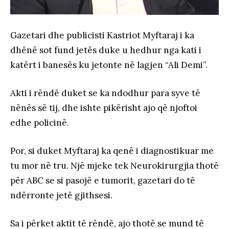
Gazetari dhe publicisti Kastriot Myftaraj i ka
dhënë sot fund jetës duke u hedhur nga kati i
katërt i banesës ku jetonte në lagjen “Ali Demi”.
Akti i rëndë duket se ka ndodhur para syve të
nënës së tij, dhe ishte pikërisht ajo që njoftoi
edhe policinë.
Por, si duket Myftaraj ka qenë i diagnostikuar me
tu mor në tru. Një mjeke tek Neurokirurgjia thotë
për ABC se si pasojë e tumorit, gazetari do të
ndërronte jetë gjithsesi.
Sa i përket aktit të rëndë, ajo thotë se mund të