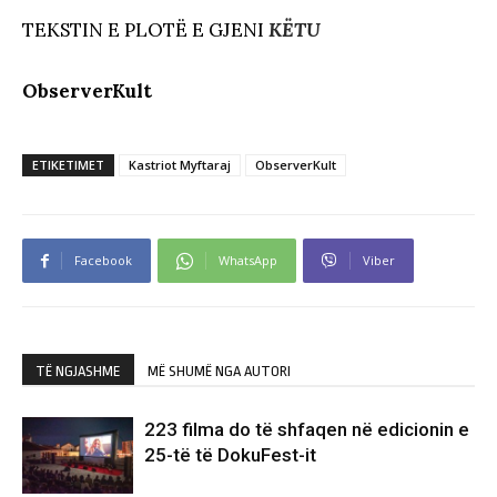
TEKSTIN E PLOTË E GJENI
KËTU
ObserverKult
ETIKETIMET
Kastriot Myftaraj
ObserverKult
Facebook
WhatsApp
Viber
TË NGJASHME
MË SHUMË NGA AUTORI
223 filma do të shfaqen në edicionin e
25-të të DokuFest-it