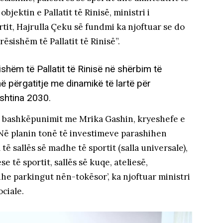
jektin e Pallatit të Rinisë, ministri i
rtit, Hajrulla Çeku së fundmi ka njoftuar se do
ësishëm të Pallatit të Rinisë”.
shëm të Pallatit të Rinisë në shërbim të
 në përgatitje me dinamikë të lartë për
shtina 2030.
 bashkëpunimit me Mrika Gashin, kryeshefe e
. Në planin tonë të investimeve parashihen
të sallës së madhe të sportit (salla universale),
 të sportit, sallës së kuqe, ateliesë,
 dhe parkingut nën-tokësor’, ka njoftuar ministri
ociale.