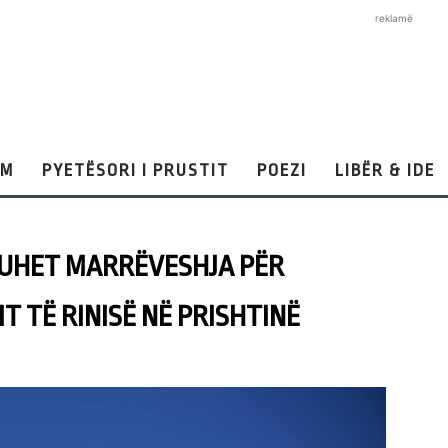
reklamë
AM
PYETËSORI I PRUSTIT
POEZI
LIBËR & IDE
RUHET MARRËVESHJA PËR
T TË RINISË NË PRISHTINË