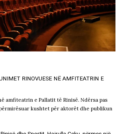
UNIMET RINOVUESE NË AMFITEATRIN E
amfiteatrin e Pallatit të Rinisë. Ndërsa pas
përmirësuar kushtet për aktorët dhe publikun
, Rinisë dhe Sportit, Hajrulla Çeku, përmes një