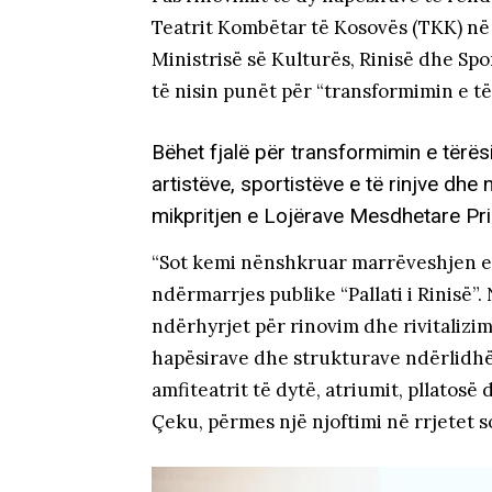
Teatrit Kombëtar të Kosovës (TKK) në ob
Ministrisë së Kulturës, Rinisë dhe Spo
të nisin punët për “transformimin e tër
Bëhet fjalë për transformimin e tërësi
artistëve, sportistëve e të rinjve dhe
mikpritjen e Lojërave Mesdhetare Pri
“Sot kemi nënshkruar marrëveshjen e
ndërmarrjes publike “Pallati i Rinisë”
ndërhyrjet për rinovim dhe rivitalizim 
hapësirave dhe strukturave ndërlidhëse
amfiteatrit të dytë, atriumit, pllatosë
Çeku, përmes një njoftimi në rrjetet s