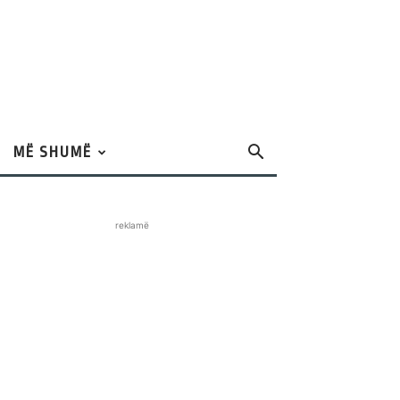
MË SHUMË
reklamë