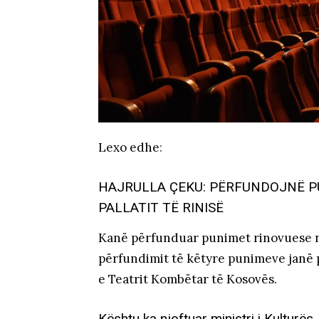
Lexo edhe
:
HAJRULLA ÇEKU: PËRFUNDOJNË P
PALLATIT TË RINISË
Kanë përfunduar punimet rinovuese në 
përfundimit të këtyre punimeve janë 
e Teatrit Kombëtar të Kosovës.
Kështu ka njoftuar ministri i Kulturës