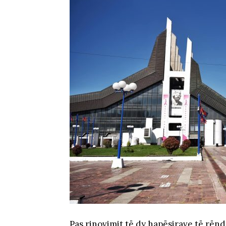
Pas rinovimit të dy hapësirave të rënd