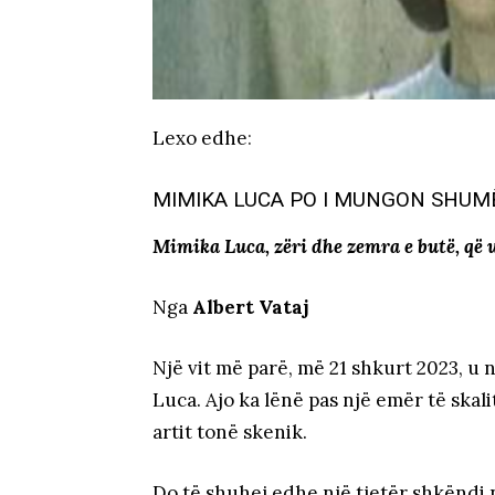
Lexo edhe
:
MIMIKA LUCA PO I MUNGON SHUM
Mimika Luca, zëri dhe zemra e butë, që u
Nga
Albert Vataj
Një vit më parë, më 21 shkurt 2023, u
Luca. Ajo ka lënë pas një emër të ska
artit tonë skenik.
Do të shuhej edhe një tjetër shkëndi në