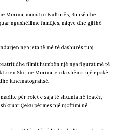
ne Morina, ministri i Kulturës, Rinisë dhe
guar ngushëllime familjes, miqve dhe gjithë
 ndarjen nga jeta të më të dashurës tuaj,
teatrit dhe filmit humbën një nga figurat më të
ktoren Shirine Morina, e cila shënoi një epokë
 dhe kinematografisë.
 madhe për rolet e saja të shumta në teatër,
ka shkruar Çeku përmes një njoftimi në