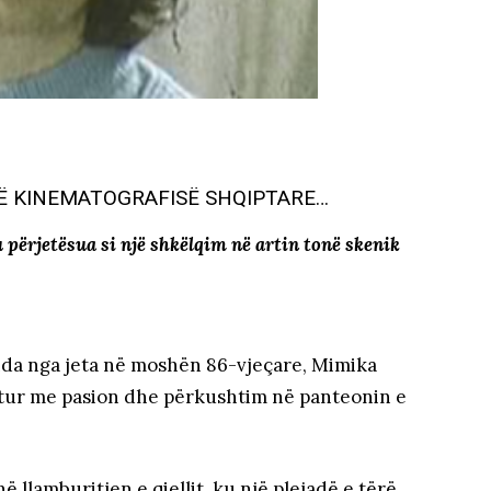
Ë KINEMATOGRAFISË SHQIPTARE…
 përjetësua si një shkëlqim në artin tonë skenik
 nda nga jeta në moshën 86-vjeçare, Mimika
litur me pasion dhe përkushtim në panteonin e
 llamburitjen e qiellit, ku një plejadë e tërë