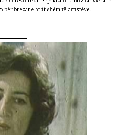
kon brezit të artë që kishin kultivuar vlerat e
m për brezat e ardhshëm të artistëve.