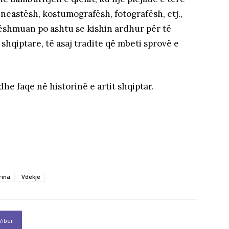
ineastësh, kostumografësh, fotografësh, etj.,
 Dëshmuan po ashtu se kishin ardhur për të
hqiptare, të asaj tradite që mbeti sprovë e
he faqe në historinë e artit shqiptar.
rina
Vdekje
Viber