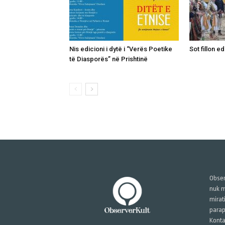
Nis edicioni i dytë i “Verës Poetike
Sot fillon ed
të Diasporës” në Prishtinë
Obser
nuk m
mirat
parap
Konta