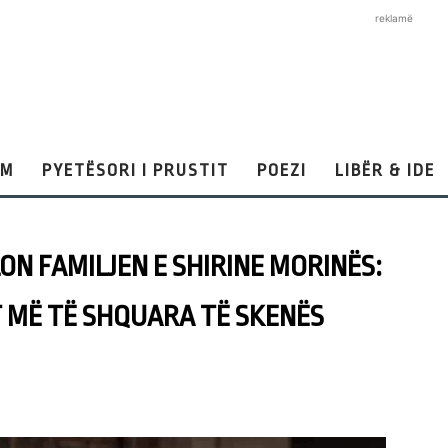
reklamë
AM
PYETËSORI I PRUSTIT
POEZI
LIBËR & IDE
N FAMILJEN E SHIRINE MORINËS:
 MË TË SHQUARA TË SKENËS