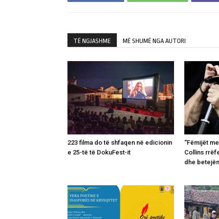
TË NGJASHME
MË SHUMË NGA AUTORI
223 filma do të shfaqen në edicionin
“Fëmijët me
e 25-të të DokuFest-it
Collins rrëf
dhe betejë