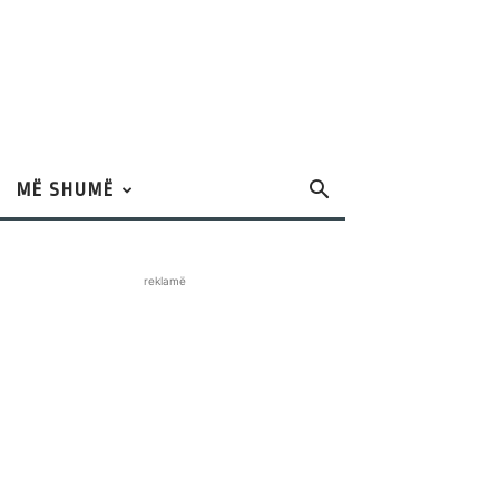
MË SHUMË
reklamë