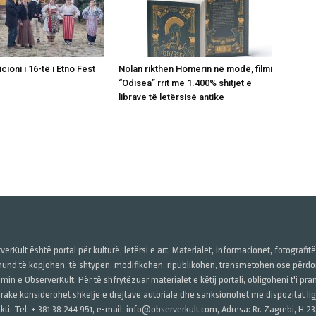
icioni i 16-të i Etno Fest
Nolan rikthen Homerin në modë, filmi
“Odisea” rrit me 1.400% shitjet e
librave të letërsisë antike
verKult është portal për kulturë, letërsi e art. Materialet, informacionet, fotografit
und të kopjohen, të shtypen, modifikohen, ripublikohen, transmetohen ose përdore
imin e ObserverKult. Për të shfrytëzuar materialet e këtij portali, obligoheni t'i pr
rake konsiderohet shkelje e drejtave autoriale dhe sanksionohet me dispozitat ligj
kti: Tel: + 381 38 244 951, e-mail: info@observerkult.com, Adresa: Rr. Zagrebi, H 23