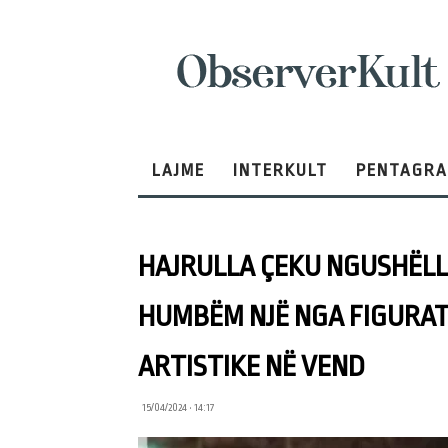
ObserverKult
LAJME
INTERKULT
PENTAGR
HAJRULLA ÇEKU NGUSHËLLO
HUMBËM NJË NGA FIGURAT
ARTISTIKE NË VEND
15/04/2024 • 14:17