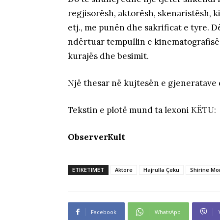
regjisorësh, aktorësh, skenaristësh, k
etj., me punën dhe sakrificat e tyre.
ndërtuar tempullin e kinematografisë s
kurajës dhe besimit.
Një thesar në kujtesën e gjeneratave d
Tekstin e plotë mund ta lexoni
KËTU:
ObserverKult
ETIKETIMET
Aktore
Hajrulla Çeku
Shirine Mo
Facebook
WhatsApp