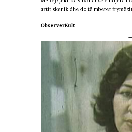
Më tej Çeku ka shkruar se e ndjera i ta
artit skenik dhe do të mbetet frymëzi
ObserverKult