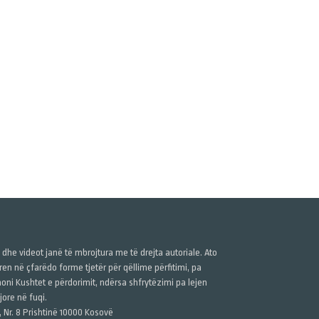
ë dhe videot janë të mbrojtura me të drejta autoriale. Ato
n në çfarëdo forme tjetër për qëllime përfitimi, pa
anoni Kushtet e përdorimit, ndërsa shfrytëzimi pa lejen
ore në fuqi.
, Nr. 8 Prishtinë 10000 Kosovë