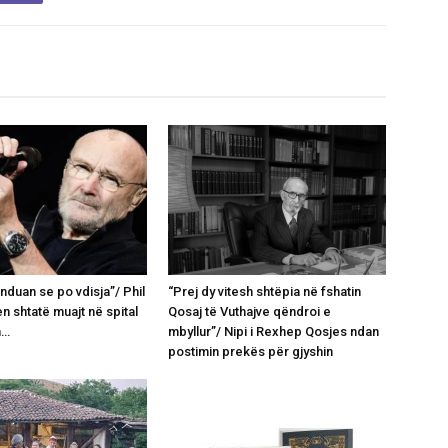
nduan se po vdisja”/ Phil
“Prej dy vitesh shtëpia në fshatin
en shtatë muajt në spital
Qosaj të Vuthajve qëndroi e
n…
mbyllur”/ Nipi i Rexhep Qosjes ndan
postimin prekës për gjyshin