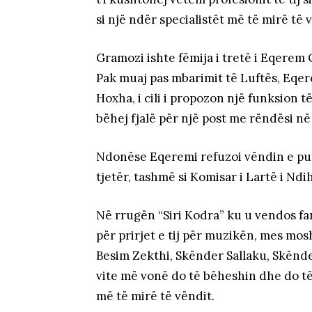
si një ndër specialistët më të mirë të 
Gramozi ishte fëmija i tretë i Eqerem O
Pak muaj pas mbarimit të Luftës, Eqer
Hoxha, i cili i propozon një funksion t
bëhej fjalë për një post me rëndësi n
Ndonëse Eqeremi refuzoi vëndin e punë
tjetër, tashmë si Komisar i Lartë i Nd
Në rrugën “Siri Kodra” ku u vendos fa
për prirjet e tij për muzikën, mes mos
Besim Zekthi, Skënder Sallaku, Skënder 
vite më vonë do të bëheshin dhe do të
më të mirë të vëndit.