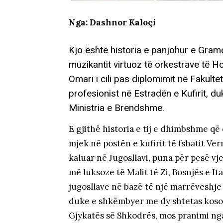
Nga: Dashnor Kaloçi
Kjo është historia e panjohur e Gramo
muzikantit virtuoz të orkestrave të Hote
Omari i cili pas diplomimit në Fakulte
profesionist në Estradën e Kufirit, d
Ministria e Brendshme.
E gjithë historia e tij e dhimbshme që 
mjek në postën e kufirit të fshatit Ver
kaluar në Jugosllavi, puna për pesë vj
më luksoze të Malit të Zi, Bosnjës e Ita
jugosllave në bazë të një marrëveshje
duke e shkëmbyer me dy shtetas kosov
Gjykatës së Shkodrës, mos pranimi nga 