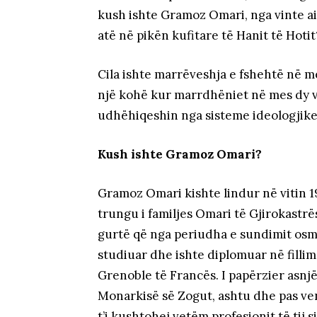
kush ishte Gramoz Omari, nga vinte ai
atë në pikën kufitare të Hanit të Hotit
Cila ishte marrëveshja e fshehtë në m
një kohë kur marrdhëniet në mes dy v
udhëhiqeshin nga sisteme ideologjike
Kush ishte Gramoz Omari?
Gramoz Omari kishte lindur në vitin 1
trungu i familjes Omari të Gjirokastrës,
gurtë që nga periudha e sundimit osm
studiuar dhe ishte diplomuar në fillim
Grenoble të Francës. I papërzier asnj
Monarkisë së Zogut, ashtu dhe pas ven
t’i kushtohej vetëm profesionit të tij