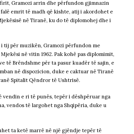
firit, Gramozi arrin dhe përfundon gjimnazin
 falë emrit të madh që kishte, atij i akordohet e
Mjekësisë në Tiranë, ku do të diplomohej dhe i
 i tij për muzikën, Gramozi përfundon me
 Mjekësi në vitin 1962. Pak kohë pas diplomimit,
nëve të Brëndshme për ta pasur kuadër të sajin, e
 mban në dispozicion, duke e caktuar në Tiranë
ranë Spitalit Qëndror të Ushtrisë.
ë vendin e ri të punës, tepër i dëshpëruar nga
na, vendos të largohet nga Shqipëria, duke u
uhet ta ketë marrë në një gjëndje tepër të