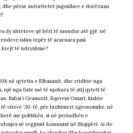
, dhe përse autoritetet jugosllave e dorëzuan
?!
es dy shteteve që bëri të mundur atë gjë, në
endeve ishin tepër të acaruara pasi
 krejt të ndryshme?
938 në qytetin e Elbasanit, dhe rridhte nga
 një nga fiste më të njohura të atij qyteti të
an. Babai i Gramozit, Eqerem Omari, kishte
 të viteve ‘30-të, për Inxhinieri Agronomike, në
ëherë me politikën, si në periudhën e
dosjes së regjimit komunist në Shqipëri. Ai do
 si teknolog mielli, ku shquhej dhe konsiderohej