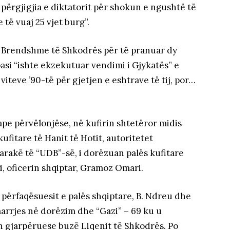
t, përgjigjia e diktatorit për shokun e ngushtë të
të vuaj 25 vjet burg”.
 e Brendshme të Shkodrës për të pranuar dy
pasi “ishte ekzekutuar vendimi i Gjykatës” e
s viteve ’90-të për gjetjen e eshtrave të tij, por…
 vape përvëlonjëse, në kufirin shtetëror midis
ufitare të Hanit të Hotit, autoritetet
arakë të “UDB”-së, i dorëzuan palës kufitare
i, oficerin shqiptar, Gramoz Omari.
 përfaqësuesit e palës shqiptare, B. Ndreu dhe
marrjes në dorëzim dhe “Gazi” – 69 ku u
n gjarpëruese buzë Liqenit të Shkodrës. Po