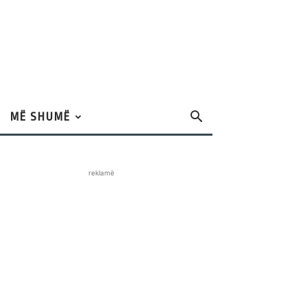
MË SHUMË
reklamë