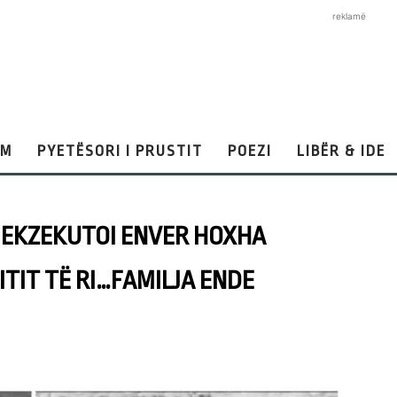
reklamë
AM
PYETËSORI I PRUSTIT
POEZI
LIBËR & IDE
 E EKZEKUTOI ENVER HOXHA
ITIT TË RI…FAMILJA ENDE