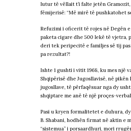
lutur të vëllait t’i falte jetën Gramozi
fëmijerisë: “Më mirë të pushkatohet se 
Refuzimi i oficerit të rojes në Degën
paketa cigare dhe 500 lekë të vjetra, 
deri tek peripecitë e familjes së tij pa
pa rezultat?!
Ishte 1 gushti i vitit 1968, ku mes një
Shqipërisë dhe Jugosllavisë, në pikën k
jugosllave, të përfaqësuar nga dy usht
shqiptare me anë të një proçes-verbal
Pasi u kryen formalitetet e duhura, dy
B. Shabani, hodhën firmat në aktin e 
“sistemua” i porsaardhuri, mori rrugë