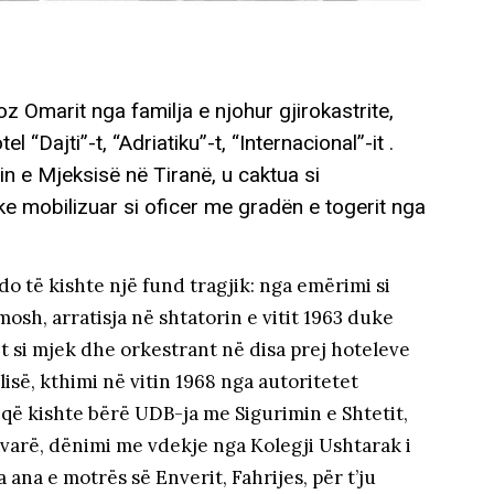
z Omarit nga familja e njohur gjirokastrite,
l “Dajti”-t, “Adriatiku”-t, “Internacional”-it .
tin e Mjeksisë në Tiranë, u caktua si
uke mobilizuar si oficer me gradën e togerit nga
do të kishte një fund tragjik: nga emërimi si
mosh, arratisja në shtatorin e vitit 1963 duke
et si mjek dhe orkestrant në disa prej hoteleve
lisë, kthimi në vitin 1968 nga autoritetet
 që kishte bërë UDB-ja me Sigurimin e Shtetit,
arë, dënimi me vdekje nga Kolegji Ushtarak i
ana e motrës së Enverit, Fahrijes, për t’ju