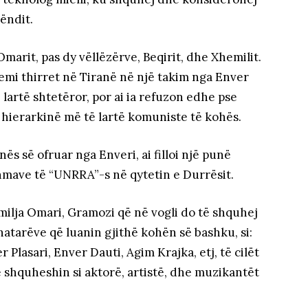
vëndit.
marit, pas dy vëllëzërve, Beqirit, dhe Xhemilit.
emi thirret në Tiranë në një takim nga Enver
ë lartë shtetëror, por ai ia refuzon edhe pse
ë hierarkinë më të lartë komuniste të kohës.
s së ofruar nga Enveri, ai filloi një punë
ihmave të “UNRRA”-s në qytetin e Durrësit.
milja Omari, Gramozi që në vogli do të shquhej
hatarëve që luanin gjithë kohën së bashku, si:
Plasari, Enver Dauti, Agim Krajka, etj, të cilët
 shquheshin si aktorë, artistë, dhe muzikantët