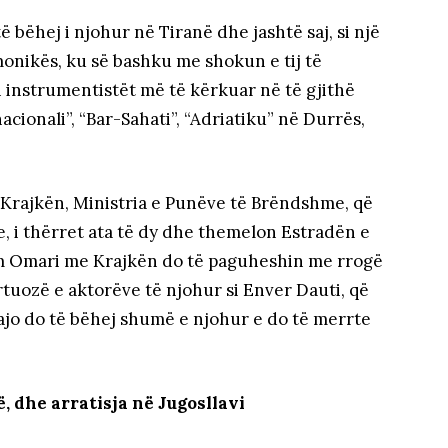
bëhej i njohur në Tiranë dhe jashtë saj, si një
onikës, ku së bashku me shokun e tij të
 instrumentistët më të kërkuar në të gjithë
rnacionali”, “Bar-Sahati”, “Adriatiku” në Durrës,
rajkën, Ministria e Punëve të Brëndshme, që
, i thërret ata të dy dhe themelon Estradën e
etëm Omari me Krajkën do të paguheshin me rrogë
irtuozë e aktorëve të njohur si Enver Dauti, që
 ajo do të bëhej shumë e njohur e do të merrte
, dhe arratisja në Jugosllavi