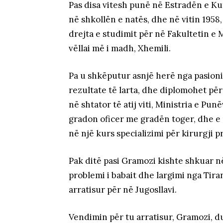
Pas disa vitesh punë në Estradën e Ku
në shkollën e natës, dhe në vitin 1958,
drejta e studimit për në Fakultetin e 
vëllai më i madh, Xhemili.
Pa u shkëputur asnjë herë nga pasioni
rezultate të larta, dhe diplomohet për
në shtator të atij viti, Ministria e Pu
gradon oficer me gradën toger, dhe e
në një kurs specializimi për kirurgji p
Pak ditë pasi Gramozi kishte shkuar n
problemi i babait dhe largimi nga Tira
arratisur për në Jugosllavi.
Vendimin për tu arratisur, Gramozi, d