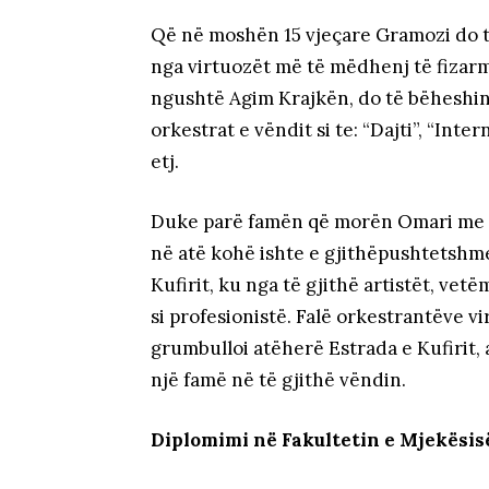
Që në moshën 15 vjeçare Gramozi do të 
nga virtuozët më të mëdhenj të fizarm
ngushtë Agim Krajkën, do të bëheshin
orkestrat e vëndit si te: “Dajti”, “Inte
etj.
Duke parë famën që morën Omari me K
në atë kohë ishte e gjithëpushtetshme
Kufirit, ku nga të gjithë artistët, v
si profesionistë. Falë orkestrantëve v
grumbulloi atëherë Estrada e Kufirit,
një famë në të gjithë vëndin.
Diplomimi në Fakultetin e Mjekësisë