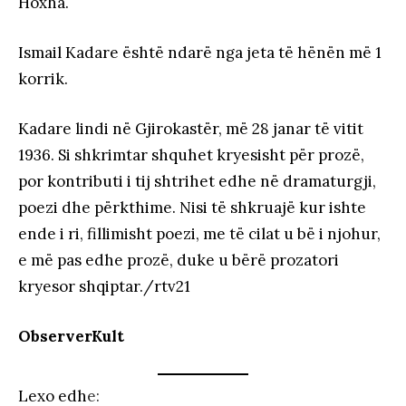
Hoxha.
Ismail Kadare është ndarë nga jeta të hënën më 1
korrik.
Kadare lindi në Gjirokastër, më 28 janar të vitit
1936. Si shkrimtar shquhet kryesisht për prozë,
por kontributi i tij shtrihet edhe në dramaturgji,
poezi dhe përkthime. Nisi të shkruajë kur ishte
ende i ri, fillimisht poezi, me të cilat u bë i njohur,
e më pas edhe prozë, duke u bërë prozatori
kryesor shqiptar./rtv21
ObserverKult
Lexo edh
e: