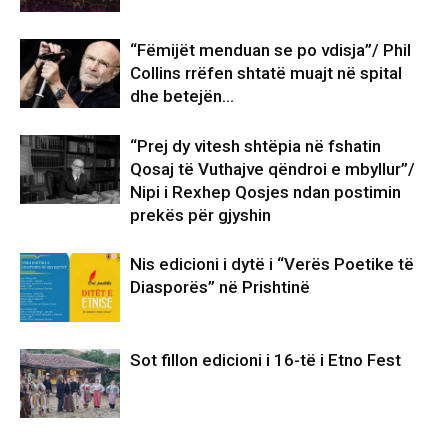
“Fëmijët menduan se po vdisja”/ Phil
Collins rrëfen shtatë muajt në spital
dhe betejën…
“Prej dy vitesh shtëpia në fshatin
Qosaj të Vuthajve qëndroi e mbyllur”/
Nipi i Rexhep Qosjes ndan postimin
prekës për gjyshin
Nis edicioni i dytë i “Verës Poetike të
Diasporës” në Prishtinë
Sot fillon edicioni i 16-të i Etno Fest