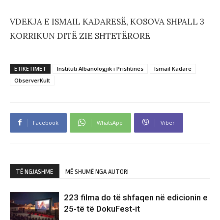
VDEKJA E ISMAIL KADARESË, KOSOVA SHPALL 3
KORRIKUN DITË ZIE SHTETËRORE
ETIKETIMET
Instituti Albanologjik i Prishtinës
Ismail Kadare
ObserverKult
Facebook
WhatsApp
Viber
TË NGJASHME
MË SHUMË NGA AUTORI
223 filma do të shfaqen në edicionin e
25-të të DokuFest-it