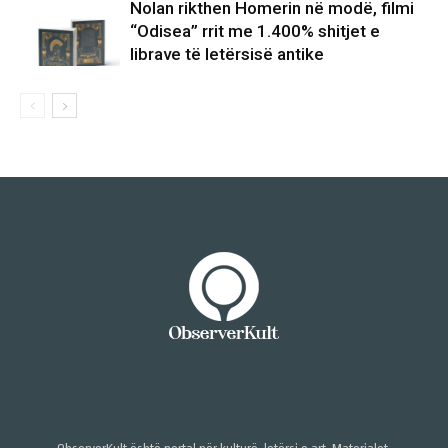
Nolan rikthen Homerin në modë, filmi
“Odisea” rrit me 1.400% shitjet e
librave të letërsisë antike